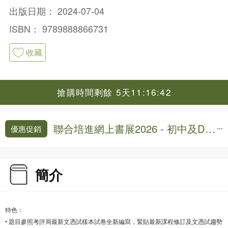
After
出版日期：
2024-07-04
ISBN：
9789888866731
收藏
搶購時間剩餘 5天11:16:41
聯合培進網上書展2026 - 初中及DS
優惠促銷
E練習,模擬試卷9折
簡介
特色：
• 題目參照考評局最新文憑試樣本試卷全新編寫，緊貼最新課程修訂及文憑試趨勢