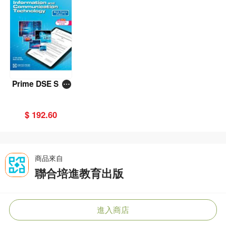
Prime DSE Seri
es - HKDSE Info
rmation and Co
$ 192.60
mmunication Te
chnology Mock
Papers (Paper
1) - For 2025 HK
商品來自
DSE Exam & Aft
聯合培進教育出版
er
進入商店