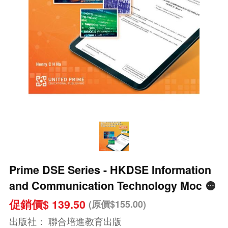
Prime DSE Series - HKDSE Information
and Communication Technology Mock
Papers (Paper 2C) Algorithm and
促銷價$ 139.50
(原價$155.00)
Programming - For 2025 HKDSE Exam &
出版社：
聯合培進教育出版