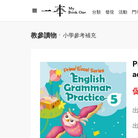
分類
發現
活動
門
教參讀物
小學參考補充
P
a
促
出