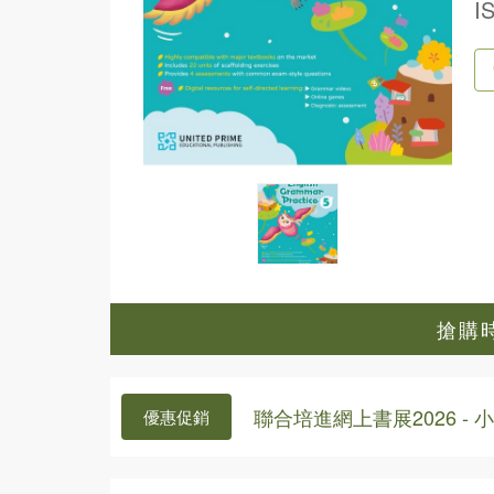
I
搶購時
聯合培進網上書展2026 -
優惠促銷