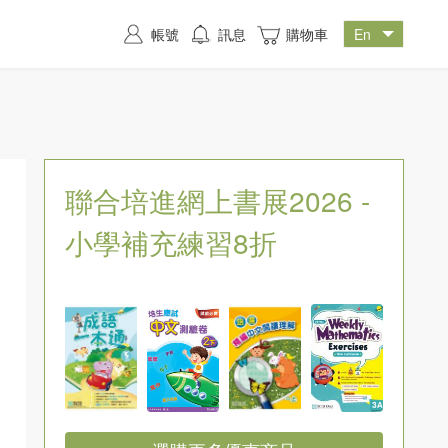
帳號
訊息
購物車
聯合培進網上書展2026 -
小學補充練習8折