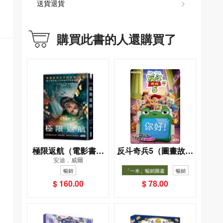
送貨退貨
購買此書的人還購買了
極限返航（電影書衣
反斗奇兵5（圖畫故事
安迪．威爾
典藏版）（獨家收錄
版）
暢銷
「一本」暢銷圖書
暢銷
作者訪談）
$ 160.00
$ 78.00