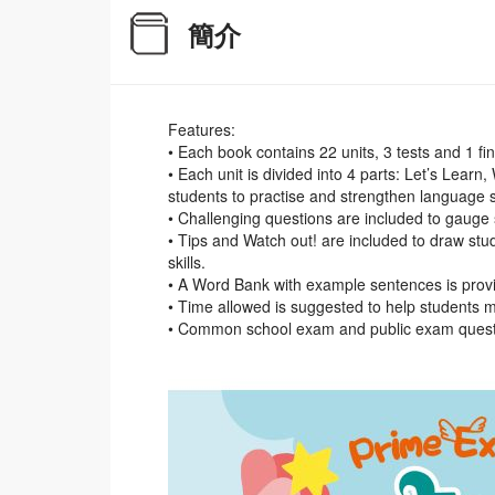
簡介
Features:
• Each book contains 22 units, 3 tests and 1 fi
• Each unit is divided into 4 parts: Let’s Learn
students to practise and strengthen language sk
• Challenging questions are included to gauge
• Tips and Watch out! are included to draw stu
skills.
• A Word Bank with example sentences is provid
• Time allowed is suggested to help students 
• Common school exam and public exam question