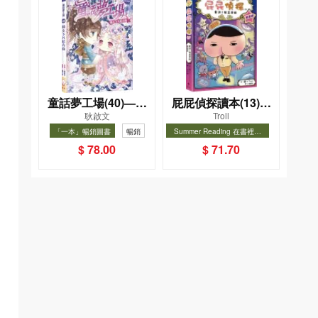
童話夢工場(40)——
屁屁偵探讀本(13)－
耿啟文
Troll
織女下凡結奇緣
－對決！怪盜學院
「一本」暢銷圖書
暢銷
Summer Reading 在書裡度
（星星篇）
夏, Cool Down, Read On!-精
暢銷
$ 78.00
$ 71.70
選圖書67折