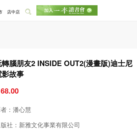
市
店中店
轉腦朋友2 INSIDE OUT2(漫畫版)迪士尼
電影故事
 68.00
譯者：
潘心慧
出版社：
新雅文化事業有限公司