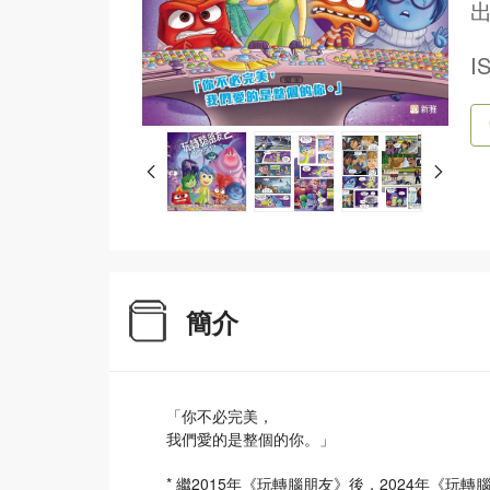
出
I
簡介
「你不必完美，
我們愛的是整個的你。」
* 繼2015年《玩轉腦朋友》後，2024年《