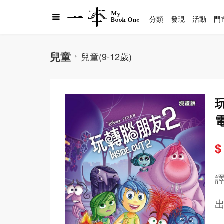
分類
發現
活動
門
兒童
兒童(9-12歲)
玩
$