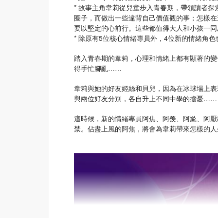
* 故事主角韋莉從兒童步入青春期，帶領讀者
圈子，而做出一些違背自己價值觀的事；怎樣在
要以堅定的心前行。這些都值得大人和小孩一同
* 除原有5位核心情緒專員外，4位新的情緒角
踏入青春期的韋莉，心理和情緒上都有顯著的變
得手忙腳亂……
韋莉與她的好友姬絲和貝兒，因為在冰球場上表
與兩位好友分別，各自升上不同中學的擔憂……
這時候，新的情緒專員阿焦、阿羨、阿尷、阿厭
禁。佔盡上風的阿焦，將會為韋莉帶來怎樣的人