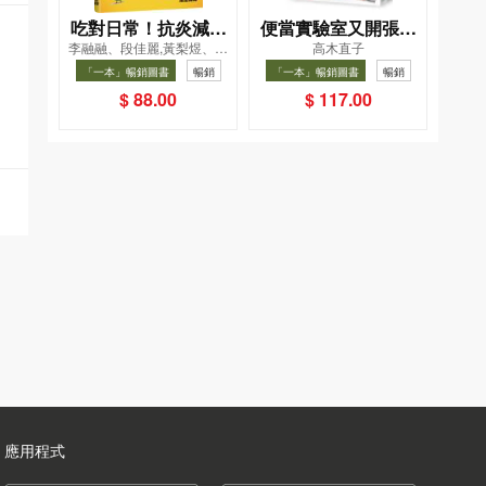
吃對日常！抗炎減糖
便當實驗室又開張了
李融融、段佳麗,黃梨煜、顧
高木直子
飲食法
——日日和特別日的
凱辰
「一本」暢銷圖書
暢銷
「一本」暢銷圖書
暢銷
菜單挑戰記
$ 88.00
$ 117.00
應用程式