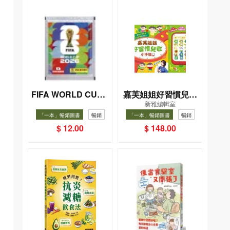
FIFA WORLD CUP 2
嘉芙姐姐好習慣兒歌
新雅編輯室
026（Sticker pack
小手機
「一本」暢銷圖書
暢銷
「一本」暢銷圖書
暢銷
貼紙包）
$ 12.00
$ 148.00