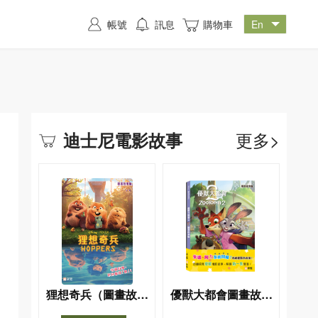
帳號
訊息
購物車
更多>
迪士尼電影故事
狸想奇兵（圖畫故事
優獸大都會圖畫故事
版）
版（一套2冊）