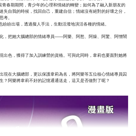
探索青春期期間，青少年的心理和情緒的轉變；如何為了融入新朋友的
迷失自我的時候，找回自己，重建自信；情緒沒有絕對的好壞之分，
思考。
色也紛紛出場，透過擬人手法，生動活潑地演活各種的情緒。
化，把她大腦總部的情緒專員——阿樂、阿愁、阿燥、阿驚、阿憎鬧
現出色，獲得了加入訓練營的資格。可與此同時，韋莉也要面對她將
出現在大腦總部，更以保護韋莉為名，將阿樂等五位核心情緒專員囚
生？阿樂將韋莉不好的記憶通通送走，這又是否做對了呢？