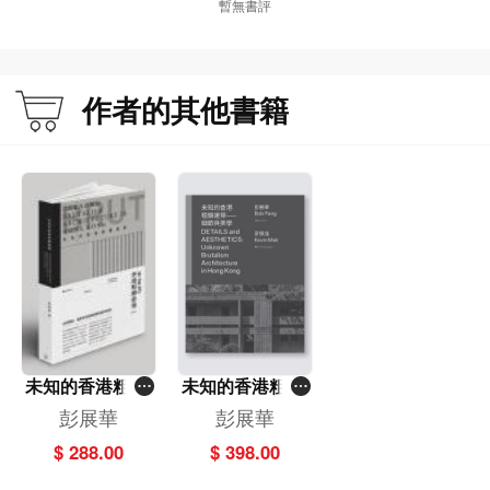
暫無書評
作者的其他書籍
未知的香港粗獷
未知的香港粗獷
建築
建築——細節與
彭展華
彭展華
美學
$ 288.00
$ 398.00