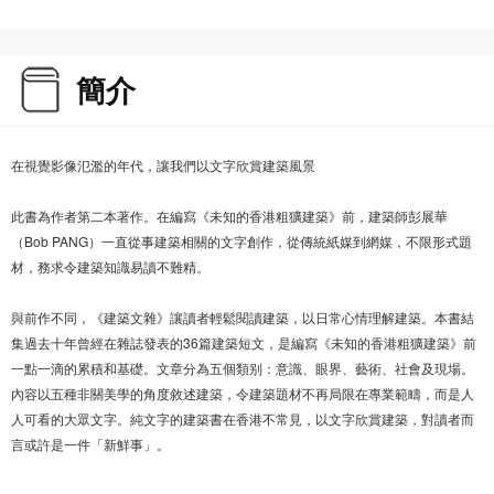
簡介
在視覺影像氾濫的年代，讓我們以文字欣賞建築風景
此書為作者第二本著作。在編寫《未知的香港粗獷建築》前，建築師彭展華
（Bob PANG）一直從事建築相關的文字創作，從傳統紙媒到網媒，不限形式題
材，務求令建築知識易讀不難精。
與前作不同，《建築文雜》讓讀者輕鬆閱讀建築，以日常心情理解建築。本書結
集過去十年曾經在雜誌發表的36篇建築短文，是編寫《未知的香港粗獷建築》前
一點一滴的累積和基礎。文章分為五個類别：意識、眼界、藝術、社會及現場。
內容以五種非關美學的角度敘述建築，令建築題材不再局限在專業範疇，而是人
人可看的大眾文字。純文字的建築書在香港不常見，以文字欣賞建築，對讀者而
言或許是一件「新鮮事」。