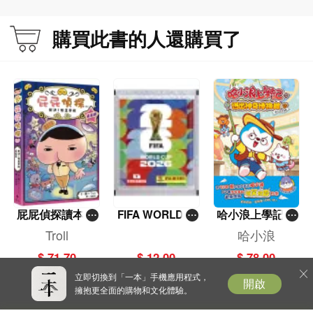
購買此書的人還購買了
屁屁偵探讀本(1
FIFA WORLD C
哈小浪上學記(1
3)－－對決！怪
UP 2026（Stick
3)——逃出神奇
Troll
哈小浪
盜學院（星星
er pack 貼紙
博物館
$ 71.70
$ 12.00
$ 78.00
篇）
包）
立即切換到「一本」手機應用程式，
開啟
擁抱更全面的購物和文化體驗。