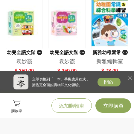
幼兒全語文階梯
幼兒全語文階梯
新雅幼稚園常識
故事系列(第3級
故事系列(第2級
及綜合科學練習
袁妙霞
袁妙霞
新雅編輯室
中階篇)
初階篇)
（低班上）
$ 350.00
$ 350.00
$ 78.00
立即切換到「一本」手機應用程式，
開啟
擁抱更全面的購物和文化體驗。
添加購物車
立即購買
購物車