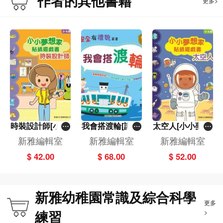
作者的其他書籍
更多>
時裝設計師[小小
我會搭渡輪[識安
太空人[小小夢想
夢想家貼紙遊戲
全有禮貌]
家貼紙遊戲書]
新雅編輯室
新雅編輯室
新雅編輯室
書]
$ 42.00
$ 68.00
$ 52.00
新雅幼稚園常識及綜合科學
更多
練習
>