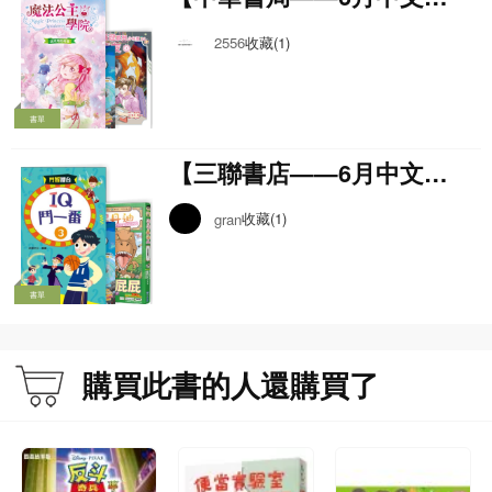
童暢銷書榜】
收藏(1)
2556
書單
【三聯書店——6月中文兒
童暢銷書榜】
收藏(1)
gran
書單
購買此書的人還購買了