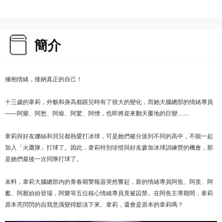
簡介
擁抱情緒，接納真正的自己！
十三歲的韋莉，外貌和身高都跟兒時有了很大的變化，而她大腦總部的情緒專員
——阿樂、阿愁、阿燥、阿驚、阿憎，也即將迎來翻天覆地的巨變……
韋莉與好友娜絲和貝兒都熱愛打冰球，可是她們被分派到不同的高中，不能一起
加入「火鷹隊」打球了。因此，韋莉特別珍惜與好友參加冰球訓練營的機會，那
是她們最後一次同隊打球了。
未料，韋莉大腦總部內的青春期警報器突然響起，新的情緒專員阿焦、阿羨、阿
尷、阿厭紛紛登場，阿樂等五位核心情緒專員竟被囚禁。在阿焦主導期間，韋莉
原本亮閃閃的自我意識變得黯淡下來。韋莉，還會是原本的韋莉嗎？