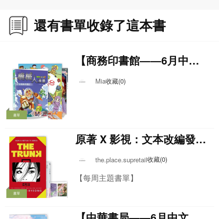
還有書單收錄了這本書
【商務印書館——6月中文
兒童暢銷書榜】
收藏(0)
Mia
書單
原著 X 影視：文本改編發展
更多可能
收藏(0)
the.place.supretail
【每周主題書單】
書單
【中華書局——6月中文兒