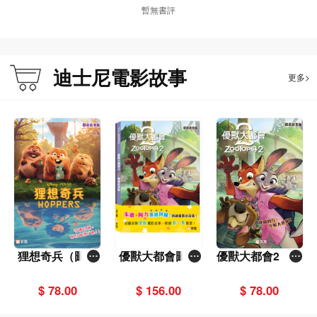
暫無書評
迪士尼電影故事
更多>
狸想奇兵（圖畫
優獸大都會圖畫
優獸大都會2（圖
故事版）
故事版（一套2
畫故事版）
冊）
$ 78.00
$ 156.00
$ 78.00