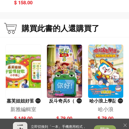
的地域文化
$ 158.00
購買此書的人還購買了
嘉芙姐姐好習慣
反斗奇兵5（圖
哈小浪上學記(1
兒歌小手機
畫故事版）
3)——逃出神奇
新雅編輯室
哈小浪
博物館
$ 148.00
$ 78.00
$ 78.00
立即切換到「一本」手機應用程式，