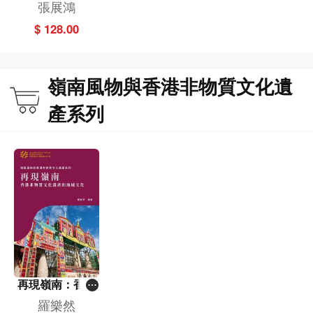
人類學家的日常
張展鴻
觀察
$ 128.00
嶺南風物與香港非物質文化遺
產系列
再現嶺南：香港
非物質文化遺產
羅樂然