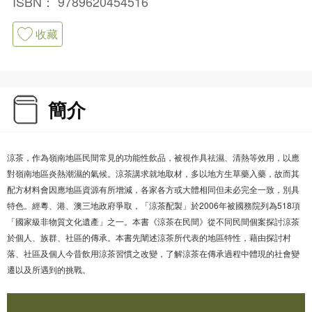
ISBN：
9789620454516
收藏
簡介
涼茶，作為嶺南地區民間常見的功能性飲品，被視作具祛濕、清熱等效用，以應
對嶺南地區炎熱潮濕的氣候。涼茶講求就地取材，多以地方生草藥入藥，故而其
配方材料會因應地區資源有所增減，各家各方或大體相同但未必完全一致，別具
特色。經粵、港、澳三地政府爭取，「涼茶配製」於2006年被國務院列為518項
「國家級非物質文化遺產」之一。本書《涼茶在民間》從不同民間個案探討涼茶
於個人、族群、社區的傳承。本書先闡述涼茶所代表的地區特性，藉由探討村
落、社區及個人今昔飲用涼茶習慣之改變，了解涼茶在傳承過程中體現的社會變
遷以及所遇到的挑戰。