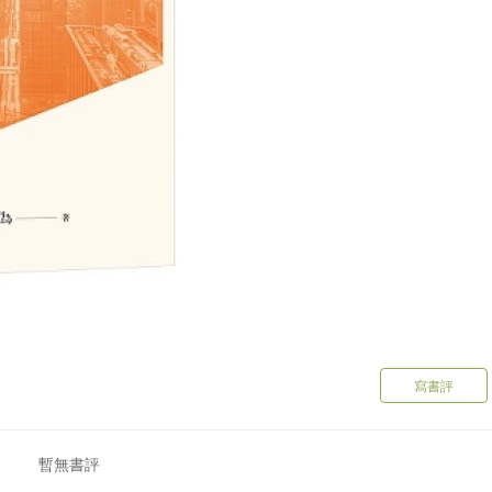
寫書評
暫無書評