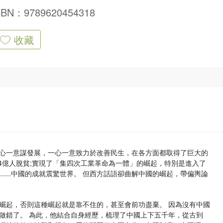
SBN：9789620454318
收藏
心一意謀發展，一心一意致力於改善民生，在各方面都取得了巨大的
4億人脫貧;實現了「集四次工業革命為一體」的崛起，特別是進入了
....中國的成就震驚世界。 但西方話語卻曲解中國的崛起，帶偏輿論
崛起，否則這種崛起就是靠不住的，甚至會前功盡棄。 因為沒有中國
做錯了。 為此，他結合自身經歷，梳理了中國上下五千年，從古到