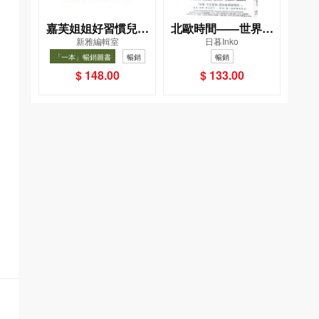
嘉芙姐姐好習慣兒歌
北歐時間——世界第
新雅編輯室
日暮Inko
小手機
一幸福國度教會我的
「一本」暢銷圖書
暢銷
暢銷
事
$ 148.00
$ 133.00