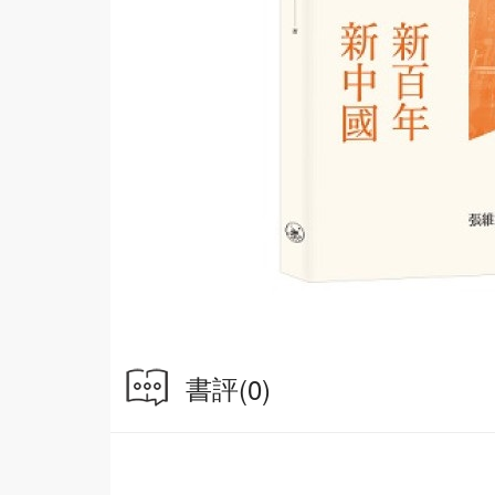
書評
(0)