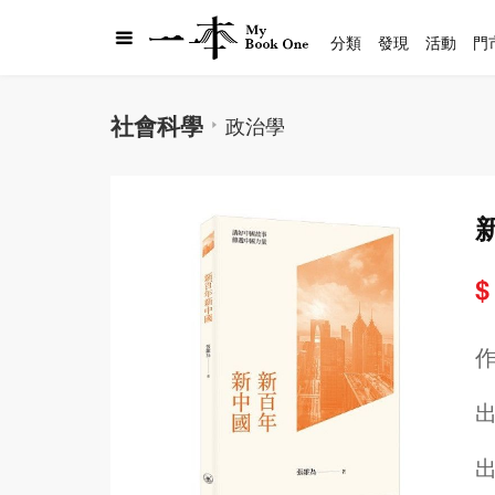
分類
發現
活動
門
社會科學
政治學
$
出