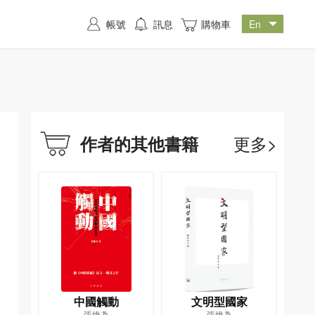
帳號
訊息
購物車
更多>
作者的其他書籍
中國觸動
文明型國家
張維為
張維為