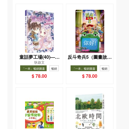
童話夢工場(40)——
反斗奇兵5（圖畫故事
耿啟文
織女下凡結奇緣
版）
「一本」暢銷圖書
暢銷
「一本」暢銷圖書
暢銷
$ 78.00
$ 78.00