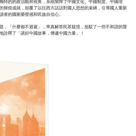
獨特的的政治觀和視角，系統闡釋了中國文化、中國制度、中國理
的輝煌成就，顛覆了以往西方話語對國人思想的束縛，引導國人重新
讀者的國家榮譽感和民族自信心。
題，「什麼都不迴避」，率真解答民眾疑惑，批駁了一些不和諧的聲
地詮釋了「講好中國故事，傳遞中國力量」！