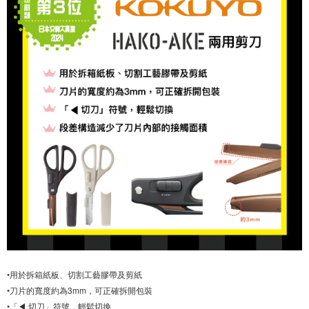
•用於拆箱紙板、切割工藝膠帶及剪紙
•刀片的寬度約為3mm，可正確拆開包裝
•「◀ 切刀」符號，輕鬆切換