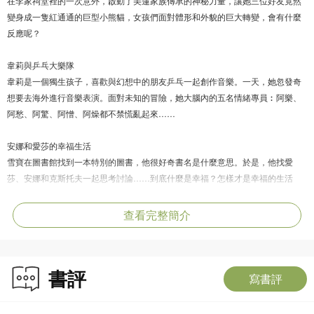
在李家祠堂裡的一次意外，啟動了美蓮家族傳承的神秘力量，讓她三位好友竟然
變身成一隻紅通通的巨型小熊貓，女孩們面對體形和外貌的巨大轉變，會有什麼
反應呢？
韋莉與乒乓大樂隊
韋莉是一個獨生孩子，喜歡與幻想中的朋友乒乓一起創作音樂。一天，她忽發奇
想要去海外進行音樂表演。面對未知的冒險，她大腦內的五名情緒專員︰阿樂、
阿愁、阿驚、阿憎、阿燥都不禁慌亂起來……
安娜和愛莎的幸福生活
雪寶在圖書館找到一本特別的圖書，他很好奇書名是什麼意思。於是，他找愛
莎、安娜和克斯托夫一起思考討論……到底什麼是幸福？怎樣才是幸福的生活
呢？
查看完整簡介
書評
寫書評