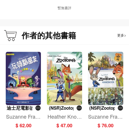
暫無書評
作者的其他書籍
更多>
迪士尼電影故事
(NSR)Zootopia
(NSR)Zootopia:
Little Golden Bo
The Official Han
－玩轉腦朋友
Suzanne Franc
Heather Knowl
Suzanne Franc
ok (DisneyZoot
dbook (Disney
is
es
is
$ 62.00
$ 47.00
$ 76.00
opia)
Zootopia)