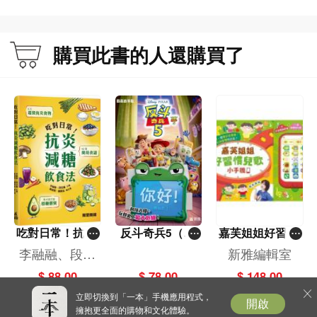
購買此書的人還購買了
吃對日常！抗炎
反斗奇兵5（圖
嘉芙姐姐好習慣
減糖飲食法
畫故事版）
兒歌小手機
李融融、段佳
新雅編輯室
麗,黃梨煜、顧
$ 88.00
$ 78.00
$ 148.00
凱辰
立即切換到「一本」手機應用程式，
開啟
擁抱更全面的購物和文化體驗。