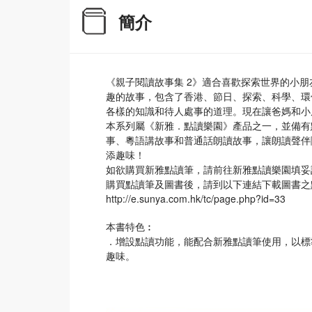
簡介
《親子閱讀故事集 2》適合喜歡探索世界的小朋
趣的故事，包含了香港、節日、探索、科學、環
各樣的知識和待人處事的道理。現在讓爸媽和小
本系列屬《新雅．點讀樂園》產品之一，並備有
事、粵語講故事和普通話朗讀故事，讓朗讀聲伴
添趣味！
如欲購買新雅點讀筆，請前往新雅點讀樂園填妥訂購表格：http
購買點讀筆及圖書後，請到以下連結下載圖書之
http://e.sunya.com.hk/tc/page.php?id=33
本書特色︰
．增設點讀功能，能配合新雅點讀筆使用，以標
趣味。