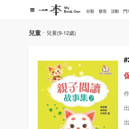
分類
發現
活動
門
兒童
兒童(9-12歲)
促
出