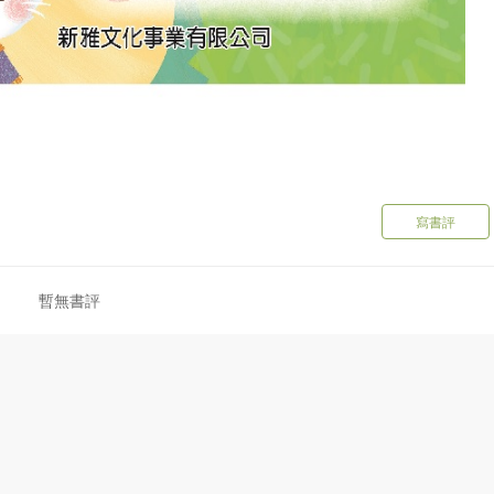
寫書評
暫無書評