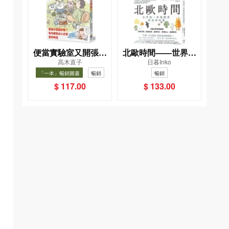
便當實驗室又開張了
北歐時間——世界第
高木直子
日暮Inko
——日日和特別日的
一幸福國度教會我的
「一本」暢銷圖書
暢銷
暢銷
菜單挑戰記
事
$ 117.00
$ 133.00