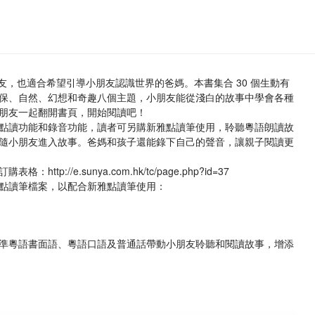
友，也適合希望引導小朋友認識世界的爸媽。本書集合 30 個生動有
保、自然、幻想和奇趣八個主題，小朋友能從淺白的故事中學會各種
朋友一起翻開書頁，開始閱讀吧！
點讀功能和錄音功能，讀者可另購新雅點讀筆使用，聆聽粵語朗讀故
隨小朋友進入故事。爸媽和孩子還能錄下自己的聲音，讓親子閱讀更
://e.sunya.com.hk/tc/page.php?id=37
點讀筆檔案，以配合新雅點讀筆使用：
準粵語書面語、粵語口語及普通話帶動小朋友聆聽和閱讀故事，增添