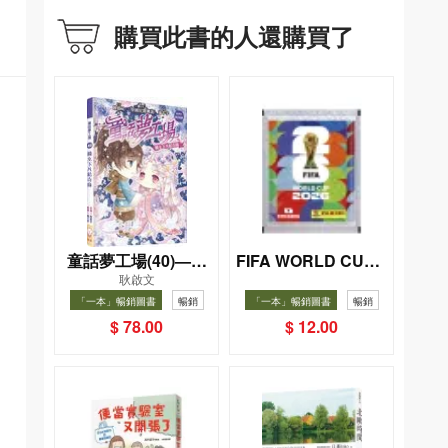
購買此書的人還購買了
童話夢工場(40)——
FIFA WORLD CUP 2
耿啟文
026（Sticker pack
織女下凡結奇緣
「一本」暢銷圖書
暢銷
「一本」暢銷圖書
暢銷
貼紙包）
$ 78.00
$ 12.00