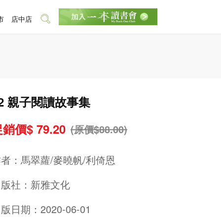
市
店中店
#2 親子閱讀故事集
銷價$ 79.20
(原價$88.00)
作者：
馬翠蘿/麥曉帆/利倚恩
出版社：
新雅文化
版日期：2020-06-01