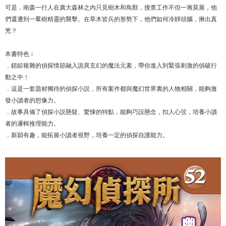
可是，南森一行人在廣大森林之內只見樹木和鳥獸，搜查工作不但一籌莫展，他
們還遭到一羣樹精靈的襲擊。在草木皆兵的形勢下，他們如何冷靜頭腦，揪出真
兇？
本書特色︰
．錯綜複雜的偵探情節融入詭異玄幻的魔法元素，帶你進入到緊張刺激的偵破行
動之中！
．這是一套題材獨待的偵探小説，所有案件都與魔幻世界裏的人物相關，能夠激
發小讀者的想像力。
．故事具備了偵探小説懸疑、驚悚的特點，能夠巧設懸念，扣人心弦，培養小讀
者的邏輯推理能力。
．新穎有趣，能拓展小讀者視野，培養一定的偵探自護能力。