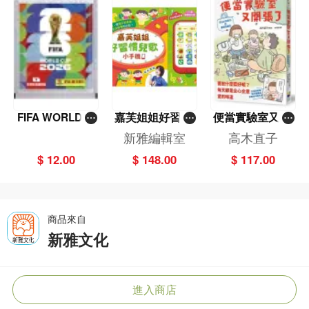
FIFA WORLD C
嘉芙姐姐好習慣
便當實驗室又開
UP 2026（Stick
兒歌小手機
張了——日日和
新雅編輯室
高木直子
er pack 貼紙
特別日的菜單挑
$ 12.00
$ 148.00
$ 117.00
包）
戰記
商品來自
新雅文化
進入商店