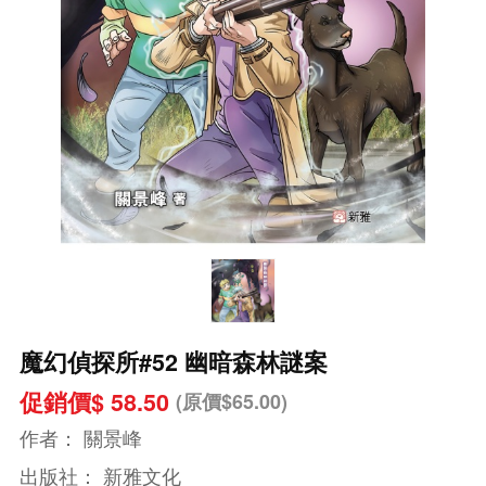
魔幻偵探所#52 幽暗森林謎案
促銷價$ 58.50
(原價$65.00)
作者：
關景峰
出版社：
新雅文化