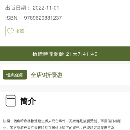
出版日期：
2022-11-01
ISBN：
9789620881237
收藏
搶購時間剩餘 21天7:41:49
全店9折優惠
優惠促銷
簡介
法國一個幽暗森林接連發生獵人死亡事件，死者都是後腦受創，而且傷口極細
小。警方憑着死者在最後時刻在獵槍上留下的資訊，已能鎖定是魔怪所為！