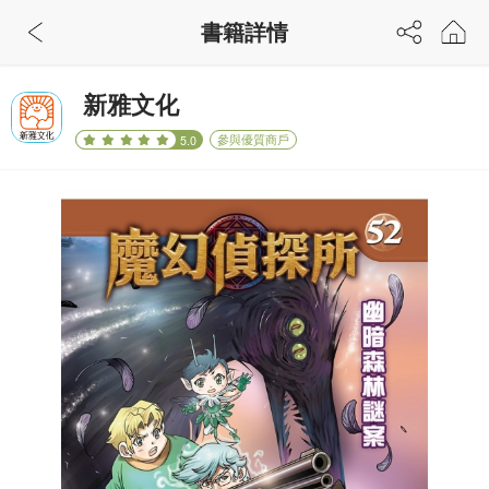
書籍詳情
新雅文化
參與優質商戶
5.0