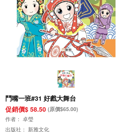
鬥嘴一班#31 好戲大舞台
促銷價$ 58.50
(原價$65.00)
作者：
卓瑩
出版社：
新雅文化