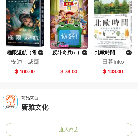
極限返航（電影
反斗奇兵5（圖
北歐時間——世
書衣典藏版）
畫故事版）
界第一幸福國度
安迪．威爾
日暮Inko
（獨家收錄作者
教會我的事
$ 160.00
$ 78.00
$ 133.00
訪談）
商品來自
新雅文化
進入商店