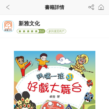
書籍詳情
新雅文化
參與優質商戶
5.0