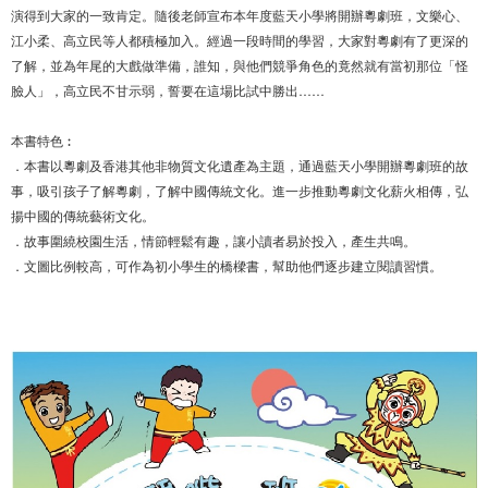
演得到大家的一致肯定。隨後老師宣布本年度藍天小學將開辦粵劇班，文樂心、
江小柔、高立民等人都積極加入。經過一段時間的學習，大家對粵劇有了更深的
了解，並為年尾的大戲做準備，誰知，與他們競爭角色的竟然就有當初那位「怪
臉人」，高立民不甘示弱，誓要在這場比試中勝出……
本書特色︰
．本書以粵劇及香港其他非物質文化遺產為主題，通過藍天小學開辦粵劇班的故
事，吸引孩子了解粵劇，了解中國傳統文化。進一步推動粵劇文化薪火相傳，弘
揚中國的傳統藝術文化。
．故事圍繞校園生活，情節輕鬆有趣，讓小讀者易於投入，產生共鳴。
．文圖比例較高，可作為初小學生的橋樑書，幫助他們逐步建立閱讀習慣。