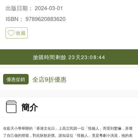
出版日期：
2024-03-01
ISBN：
9789620883620
收藏
搶購時間剩餘 23天23:08:43
全店9折優惠
優惠促銷
簡介
在藍天小學舉辦的「香港文化日」上高立民因一位「怪臉人」而受到驚嚇，弄壞
了自己做的燈籠，對此耿耿於懷。誰知這位「怪臉人」竟是粵劇小演員，他的表