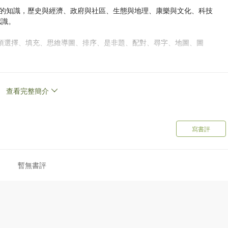
的知識，歷史與經濟、政府與社區、生態與地理、康樂與文化、科技
認識。
包括多項選擇、填充、思維導圖、排序、是非題、配對、尋字、地圖、圖
，還備有詳盡的說明解釋，提供更多相關的香港知識，鞏固所學。
查看完整簡介
短篇常識生活漫畫故事，陪你發掘更多香港常識和實用小知識。
寫書評
暫無書評