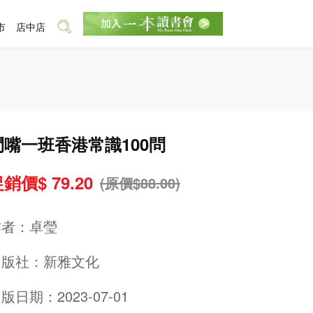
市
店中店
鬥嘴一班香港常識100問
銷價$ 79.20
(原價$88.00)
作者：
卓瑩
出版社：
新雅文化
版日期：2023-07-01