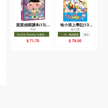
屁屁偵探讀本(13)－
哈小浪上學記(13)
Troll
哈小浪
－對決！怪盜學院
——逃出神奇博物館
Summer Reading 在書裡度
「一本」暢銷圖書
新品
（星星篇）
夏, Cool Down, Read On!-精
暢銷
暢銷
$ 71.70
$ 78.00
選圖書67折