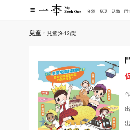
分類
發現
活動
門
兒童
兒童(9-12歲)
促
出