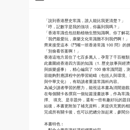
「說到香港歷史常識，誰人能比我更清楚？」
「哼，記數字是我的強項，你贏到我嗎？」
「香港常識也包括動植物生態知識啊。你了解花
「我們最愛玩，康樂文化常識難不到我們啊！」
齊來接受這本《鬥嘴一班香港常識 100 問》
「別偷看答案啊！」
香港這地方居住了七百多萬人，孕育了千百種類
此書圍繞香港四方面的知識（1. 歷史故事與經濟發
與娛樂盛事），精心編寫了 100 條常識問題
容能夠對應課程中的學習範疇（包括人與環境、
與中華文化），有助讀者重溫常識科內容。
為減少讀者學習的壓力，能視這本書為消閒遊戲
在每個關卡各撰寫一個短篇漫畫故事，作為常識
擇、 填充、是非題外，還有一些有趣好玩的題
結後，本書更附加了補充資料，來提供充實的相
完成所有關卡後，也可以把總分加起來，參閱分
本書特色︰
．配合小學常識科課程綱要編寫