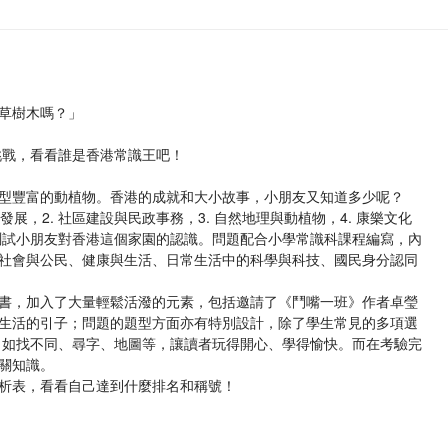
草樹木嗎？」
的挑戰，看看誰是香港常識王吧！
型豐富的動植物。香港的成就和大小故事，小朋友又知道多少呢？
展，2. 社區建設與民政事務，3. 自然地理與動植物，4. 康樂文化
，測試小朋友對香港這個家園的認識。問題配合小學常識科課程編寫，內
社會與公民、健康與生活、日常生活中的科學與科技、國民身分認同
書，加入了大量輕鬆活潑的元素，包括邀請了《鬥嘴一班》作者卓瑩
生活的引子；問題的題型方面亦有特別設計，除了學生常見的多項選
目如找不同、尋字、地圖等，讓讀者玩得開心、學得愉快。而在考驗完
關知識。
析表，看看自己達到什麼排名和稱號！