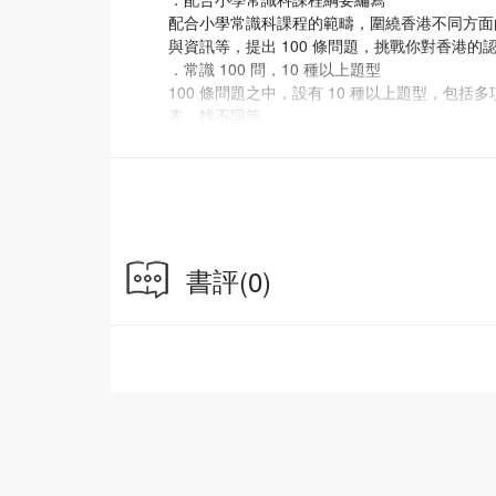
配合小學常識科課程的範疇，圍繞香港不同方面
與資訊等，提出 100 條問題，挑戰你對香港的
．常識 100 問，10 種以上題型
100 條問題之中，設有 10 種以上題型，
表、找不同等。
．詳盡答案說明
答案欄除了顯示分數，為讀者計分和顯示排名外
．附設鬥嘴一班全新短篇常識漫畫
由《鬥嘴一班》系列作者卓瑩創作 4 個全新
書評
(0)