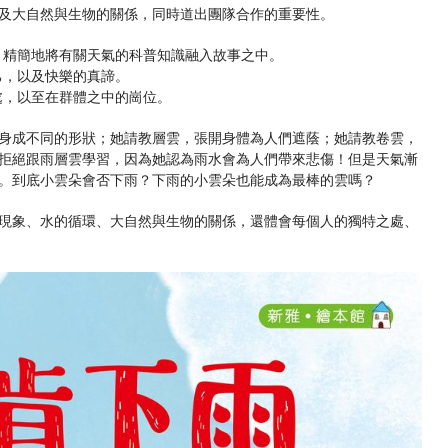
及大自然與生物的關係，同時道出團隊合作的重要性。
，精簡地將有關天氣的科普知識融入故事之中。
己，以及快樂的真諦。
處，以至在群體之中的崗位。
身成不同的形狀；她請教層雲，張開身體為人們遮蔭；她請教卷雲，
拒絕跟雨層雲學習，因為她認為雨水會為人們帶來悲傷！但是天氣漸
。到底小雲朵會否下雨？下雨的小雲朵也能成為最棒的雲嗎？
現象、水的循環、大自然與生物的關係，還體會每個人的獨特之處、