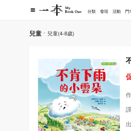
分類
發現
活動
門
兒童
兒童(4-8歲)
促