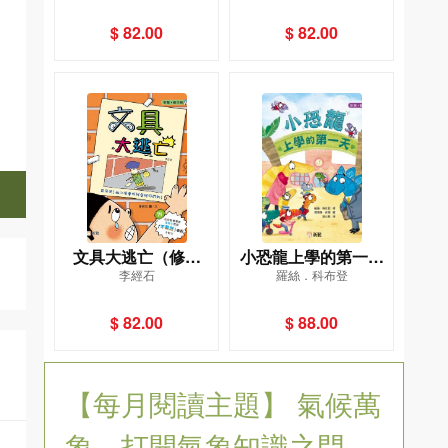
$ 82.00
$ 82.00
文具大逃亡（修訂
小恐龍上學的第一天
李經石
羅絲．科布登
版）[新雅‧繪本館]
[新雅．繪本館]
$ 82.00
$ 88.00
【每月閱讀主題】 氣候萬
象，打開氣象知識之門