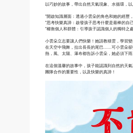
以巧妙的故事，帶出自然天氣現象、水循環，以
*開啟知識層面：透過小雲朵的角色和她的經歷
*思考快樂真諦：啟發孩子思考什麼是最棒的自
*權衡個人和群體：引導孩子認識個人的獨特之
小雲朵立志要讓人們快樂！她請教積雲，學習變
在天空中飛舞，拉出長長的尾巴……可小雲朵卻
熱，風、太陽、瀑布都告訴小雲朵，她必須下雨
在這個溫馨的故事中，孩子能認識到自然的天氣
團隊合作的重要性，以及快樂的真諦！