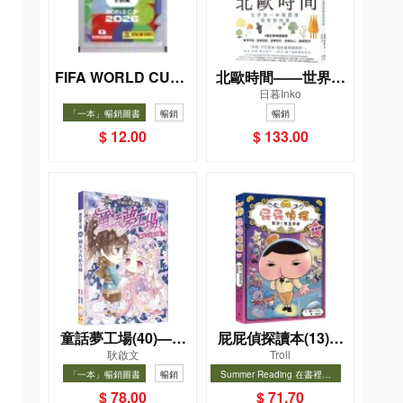
FIFA WORLD CUP 2
北歐時間——世界第
日暮Inko
026（Sticker pack
一幸福國度教會我的
「一本」暢銷圖書
暢銷
暢銷
貼紙包）
事
$ 12.00
$ 133.00
童話夢工場(40)——
屁屁偵探讀本(13)－
耿啟文
Troll
織女下凡結奇緣
－對決！怪盜學院
「一本」暢銷圖書
暢銷
Summer Reading 在書裡度
（星星篇）
夏, Cool Down, Read On!-精
暢銷
$ 78.00
$ 71.70