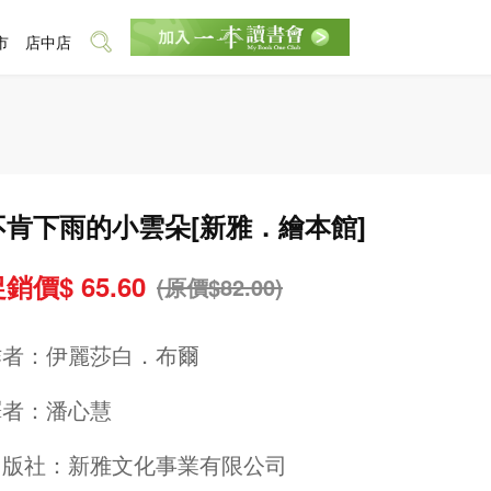
市
店中店
不肯下雨的小雲朵[新雅．繪本館]
銷價$ 65.60
(原價$82.00)
作者：
伊麗莎白．布爾
譯者：
潘心慧
出版社：
新雅文化事業有限公司