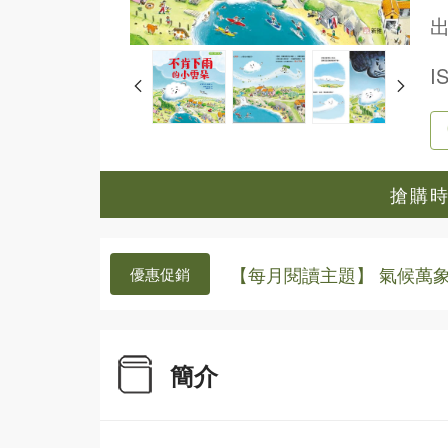
出
I
搶購時間
【每月閱讀主題】 氣候萬
優惠促銷
簡介