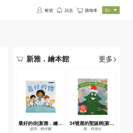
帳號
訊息
購物車
更多>
新雅．繪本館
最好的你[新雅．繪本
34號屋的聖誕樹[新雅‧
妮瑪．帕特爾
蘇．韓德拉
館]
繪本館]