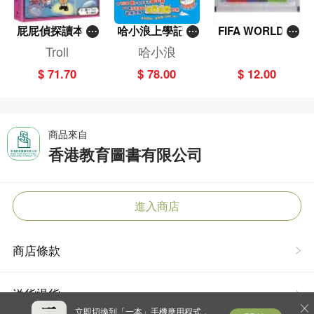
屁屁偵探讀本(1
哈小浪上學記(1
FIFA WORLD C
3)－－對決！怪
3)——逃出神奇
UP 2026（Stick
Troll
哈小浪
盜學院（星星
博物館
er pack 貼紙
$ 71.70
$ 78.00
$ 12.00
篇）
包）
商品來自
香港教育圖書有限公司
進入商店
商店條款
送貨退貨
立即切換到「一本」手機應用程式，