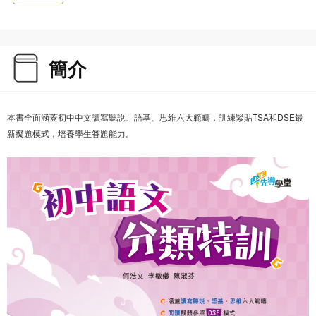
簡介
本書全面涵蓋初中中文讀寫聽說、語基、思維六大範疇，訓練緊貼TSA和DSE最
新擬題模式，培養學生答題能力。