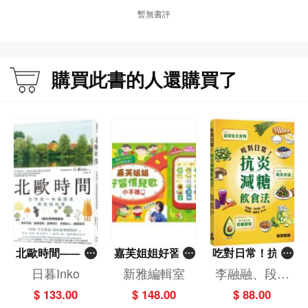
暫無書評
購買此書的人還購買了
北歐時間——世
嘉芙姐姐好習慣
吃對日常！抗炎
界第一幸福國度
兒歌小手機
減糖飲食法
日暮Inko
新雅編輯室
李融融、段佳
教會我的事
麗,黃梨煜、顧
$ 133.00
$ 148.00
$ 88.00
凱辰