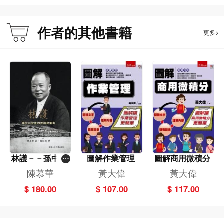
作者的其他書籍
更多>
林護－－孫中山
圖解作業管理
圖解商用微積分
背後的香港建築
陳慕華
黃大偉
黃大偉
商
$ 180.00
$ 107.00
$ 117.00