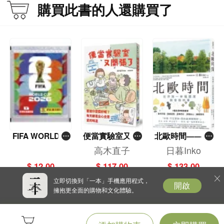
購買此書的人還購買了
FIFA WORLD C
便當實驗室又開
北歐時間——世
UP 2026（Stick
張了——日日和
界第一幸福國度
高木直子
日暮Inko
er pack 貼紙
特別日的菜單挑
教會我的事
$ 12.00
$ 117.00
$ 133.00
包）
戰記
立即切換到「一本」手機應用程式，
開啟
擁抱更全面的購物和文化體驗。