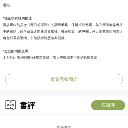
過程。
*機密檔案輔助推理
新故事依然貫徹《魔幻偵探所》的調查氣氛、保留推理元素。為方便讀者思考故
事的脈絡，故事章節之間會適量加插「機密檔案」的專欄，列出影響劇情的證人
角色和重要證物，引領讀者洞悉破案關鍵。
*生動的插圖畫風
本系列由第4冊開始轉用新畫師，引入更動感更生動的插圖畫風。
如幻似真的異域奇案，要破解事件，就要運用非一般的
推理頭腦、魔法力量、機智布局和團隊精神！
查看完整簡介
世界看似和平，但在一些與世隔絕的角落，原來有多個稱作「異域」的鎮子，用
作關押被魔法師捉拿了的邪惡魔怪和巫師。這些灰色地帶近日卻開始失控，不單
盜賊橫行，更有魔法師被害！
書評
南森博士退休後，接管「魔幻偵探所」的海倫主任再次臨危受命，成為魔法警
寫書評
察，前往這個紛亂的異域調查亂局的源頭。她的拍擋包括捉妖經驗豐富，但外表
卻是小男孩的湯姆斯，以及會說人類語言，但常抱怨肚子餓的魔刺蝟。
這個二人一怪的魔法警察奇妙組合，繼續往另一異域進發，誓要捉拿隱藏在背後
暫無書評