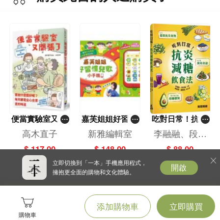
便當實驗室又開
嘉芙姐姐好習慣
吃對日常！抗炎
張了——日日和
兒歌小手機
減糖飲食法
高木直子
新雅編輯室
李融融、段佳
特別日的菜單挑
麗,黃梨煜、顧
$ 117.00
$ 148.00
$ 88.00
戰記
凱辰
立即切換到「一本」手機應用程式，
開啟
擁抱更全面的購物和文化體驗。
添加購物車
立即購買
購物車