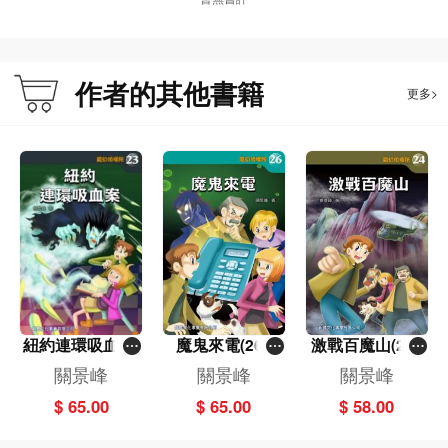
的大無臉魔雷頓。他們終於來到亞伯丁。可是這個美麗的城巿卻潛伏了各種危
機，在異域橡樹鎮中，一度改過自新的邪惡巫師和殘暴魔怪都紛紛再次作惡，令
眾人的調查路上大添障礙，而且連連遇險！
就在千鈞一髮之際，最強的猛將本傑明竟然從倫敦趕來救援了！餓了雖然跟這位
作者的其他書籍
更多>
人物素未謀面，竟也看錯了他是「長大了的湯姆斯」。究竟這位外援跟湯姆斯、
海倫是什麼關係呢？
紐約連環吸血案
魔鬼來電(26)
激戰百魔山(24)
(23)〔魔幻偵探
〔魔幻偵探所〕
〔魔幻偵探所〕
關景峰
關景峰
關景峰
所〕
$ 65.00
$ 65.00
$ 58.00