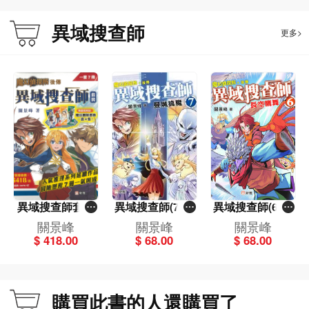
異域搜查師
更多>
異域搜查師套裝
異域搜查師(7)曼
異域搜查師(6)長
（一套7冊）
城擒魔
空鷹舞
關景峰
關景峰
關景峰
$ 418.00
$ 68.00
$ 68.00
購買此書的人還購買了