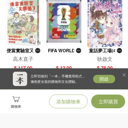
便當實驗室又開
FIFA WORLD C
童話夢工場(40)
張了——日日和
UP 2026（Stick
——織女下凡結
高木直子
耿啟文
特別日的菜單挑
er pack 貼紙
奇緣
$ 117.00
$ 12.00
$ 78.00
戰記
包）
立即切換到「一本」手機應用程式，
開啟
擁抱更全面的購物和文化體驗。
添加購物車
立即購買
購物車