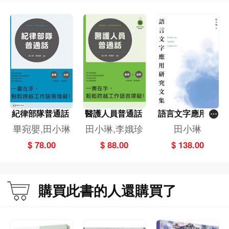
紀律部隊普通話
醫護人員普通話
語言文字應用研
究文集
畢宛嬰,田小琳
田小琳,李娥珍
田小琳
$ 78.00
$ 88.00
$ 138.00
購買此書的人還購買了