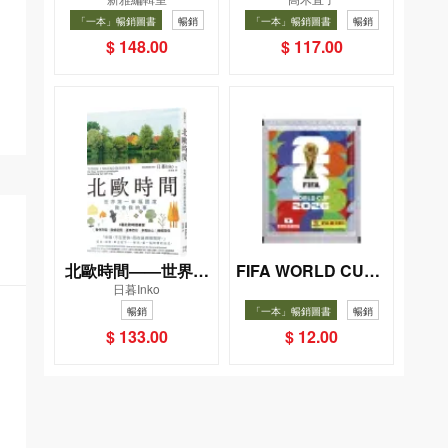
小手機
——日日和特別日的
「一本」暢銷圖書
暢銷
「一本」暢銷圖書
暢銷
菜單挑戰記
$ 148.00
$ 117.00
北歐時間——世界第
FIFA WORLD CUP 2
日暮Inko
026（Sticker pack
一幸福國度教會我的
暢銷
「一本」暢銷圖書
暢銷
貼紙包）
事
$ 133.00
$ 12.00