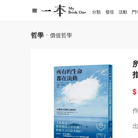
分類
發現
活動
門
哲學
價值哲學
$