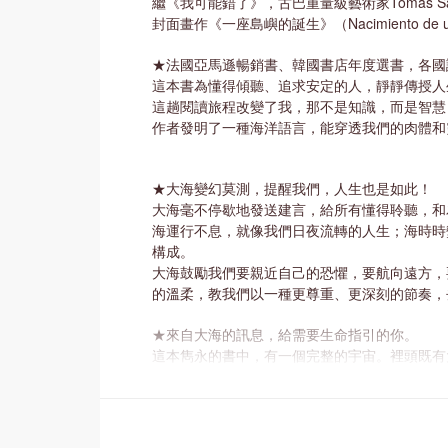
繼《我可能錯了》，古巴重量級藝術家Tomás S
封面畫作《一座島嶼的誕生》（Nacimiento de un
★法國亞馬遜暢銷書、韓國書店年度選書，各國
這本書為懂得傾聽、追求安定的人，靜靜傳授人
這趟閱讀旅程改變了我，那不是知識，而是智慧
作者發明了一種海洋語言，能穿透我們的肉體和
★大海變幻莫測，提醒我們，人生也是如此！
大海毫不停歇地發送建言，給所有懂得聆聽，和
海運行不息，就像我們日夜流轉的人生；海時時
構成。
大海鼓勵我們要親近自己的恐懼，要航向遠方，
的溫柔，教我們以一種更尊重、更深刻的節奏，
★來自大海的訊息，給需要生命指引的你。
這本雋永的書中，有一個完整的宇宙。裡頭既有
德維萊爾，透過24個從「海」出發的嶄新思索
讀完這本書，或許你將許下此生最美麗的誓言：