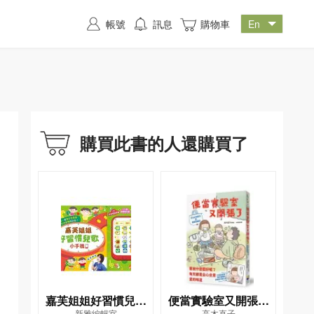
帳號
訊息
購物車
購買此書的人還購買了
嘉芙姐姐好習慣兒歌
便當實驗室又開張了
新雅編輯室
高木直子