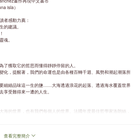
ánchez畫作再現中文書市
a isla）
讀者感動力薦：
生的建議。
！
靈魂。
為了獲取它的哲思而懂得靜靜停留的人。
變化，提醒著，我們的命運也是由各種百轉千迴、風勢和潮起潮落所
要細細品味這一生的鹽……大海透過浪花的起落、透過海水覆蓋世界
去享受難得來一遭的人生。
大海的世界，也有我們每個人的世界。法國年度最佳哲學家洛朗絲．
，教我們停下永不止息的行事曆，順隨大海的節奏流動、呼吸──
「我會真正成為自己靈魂的船長。」
查看完整簡介