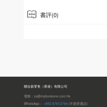
書評
(0)
聯合新零售（香港）有限公司
電郵：cs@mybookone.com.hk
WhatsApp：
+852 67612794
(不接受通話)