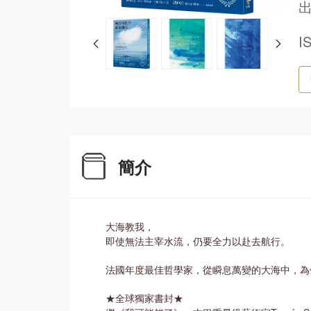
出
I
簡介
大海教我，
即使無法主宰水流，仍要全力以赴去航行。
法國年度最佳哲學家，從瞬息萬變的大海中，為
★全球獨家書封★