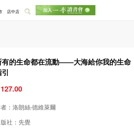
市
店中店
所有的生命都在流動——大海給你我的生命
指引
 127.00
作者：
洛朗絲‧德維萊爾
出版社：
先覺