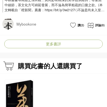
中細節，茶文化方可綿延發展，而不淪為簡單粗疏的口腹之欲。(本
文轉載自「橙新聞」薦書：https://bit.ly/3w2127i )不論是尚未入室抑
或有意登堂的愛茶人士，《穆如茶話：楊智深茶學存稿》都值得展
卷細覽。楊智深是深受尊崇的茶學專家，該書收錄楊氏談茶、論
Mybookone
茶、評茶的文章凡五十四篇，由「內篇」、「外篇」、「雜篇」、
讚(2)
評論(0)
「附錄」四個部分組成：「內篇」收錄楊氏專門談論「茶」的文
章，是「茶學」的典型材料；「外篇」的文章則可以反映楊氏「茶
學」理論之源頭、對傳統文化的看法、對「美」的追求；「雜篇」
更多書評
的材料與楊氏的茶學有間接而微妙的關係，可視為本書正文的延伸
或補充；「附錄」則包括〈緬懷專輯〉、〈一期一會〉及〈對談／
報道／專訪選目提要〉。楊氏茶學系統完足，既重理論又不廢實
踐，遍及茶具、茶香、茶味、茶葉、茶風，以至與茶相關的準則、
購買此書的人還購買了
概念、文化等等，都談得專門而詳盡，讀者細細品味肯定各有所
得。尤為可貴的是，楊智深對茶在歷朝的發展有深刻認知，憑此考
鏡源流之學養，所論自然有根有據，毫不含混。原來今人奉為圭臬
的陸羽《茶經》，其中涉及煮茶的具體步驟、器具標準等，都是因
應唐代「煮茶」「喫茶」而發，與明代以後的「泡茶」「飲茶」其
趣各異，並不宜套用於現在的泡茶行為。楊智深以明太祖廢蒸團、
興炒散為分界線，立論中正，法眼別具，僅此一端已可見其茶學功
底之紮實。楊智深論茶，固然着重對茶湯的品鑑，而又能不囿於
此，將茶的審美目的歸結於修養內心，以「格物」取代「玩物」，