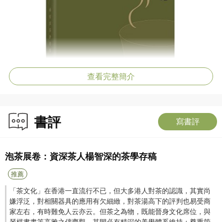
查看完整簡介
書評
寫書評
泡茶展卷：資深茶人楊智深的茶學存稿
推薦
「茶文化」在香港一直流行不已，但大多港人對茶的認識，其實尚
嫌浮泛，對相關器具的應用有欠細緻，對茶湯高下的評判也易受商
家左右，有時難免人云亦云。但茶之為物，既能晉身文化席位，與
琴棋書畫等高雅之儔齊觀，其間必有精深的美學體系維持；尊重箇