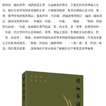
楊智深「穆如茶學」強調道器互濟，立論建基於歷史，又着意於把美學融入生
活。楊氏生前所寫與茶有關的文章，大都隨寫隨發，散見於網絡以及大陸、香
港、臺灣等地的報章雜誌；蒐集所得，凡54篇，經編者整理校訂，編成《穆如茶
話：楊智深茶學存稿》。本書由「內篇」、「外篇」、「雜篇」、「附錄」四個
部分組成：「內篇」收錄楊氏專門談論「茶」的文章，是「茶學」的典型材料；
「外篇」的文章則可以反映楊氏「茶學」理論之源頭、對傳統文化的看法、對
「美」的追求；「雜篇」的材料與楊氏的茶學有間接而微妙的關係，可視為本書
正文的延伸或補充；「附錄」則包括〈緬懷專輯〉、〈一期一會〉及〈對談／報
道／專訪選目提要〉，讀者藉此可更全面地了解楊氏生平事業及茶學修養。