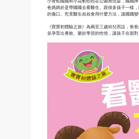
小青蛙國國和小花豹熙熙在公園裡玩耍，國國摔
爸媽媽於是帶國國去看醫生。跟很多孩子一樣，
的傷口。究竟醫生叔叔會用什麼方法，讓國國變
《寶寶初體驗之旅》為兩至三歲幼兒而設，爸爸
並孕育出勇敢、樂於學習的性情，讓孩子在面對