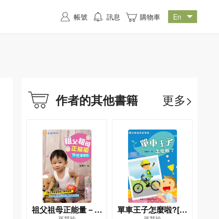
帳號
訊息
購物車
更多>
作者的其他書籍
祖父祖母正能量－孫
單車王子怎麼啦?[新
孫慧玲
孫慧玲