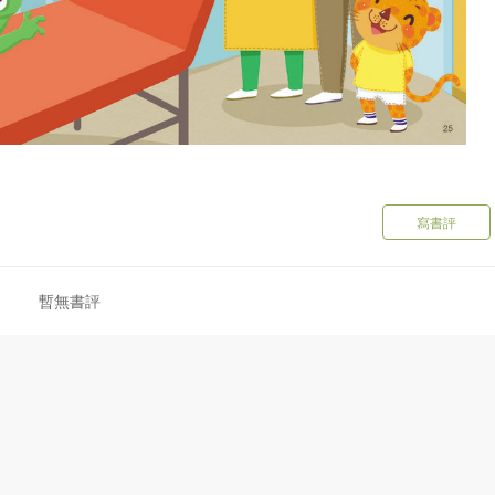
寫書評
暫無書評