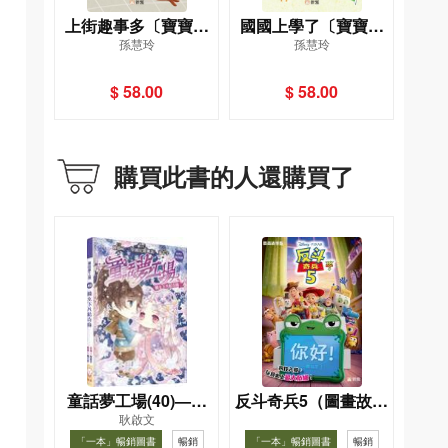
上街趣事多〔寶寶初
國國上學了〔寶寶初
孫慧玲
孫慧玲
體驗之旅〕（修訂
體驗之旅〕（修訂
版）
版）
$ 58.00
$ 58.00
購買此書的人還購買了
童話夢工場(40)——
反斗奇兵5（圖畫故事
耿啟文
織女下凡結奇緣
版）
「一本」暢銷圖書
暢銷
「一本」暢銷圖書
暢銷