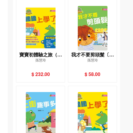
寶寶初體驗之旅（修
我才不要剪頭髮〔寶
孫慧玲
孫慧玲
訂版）（一套四冊）
寶初體驗之旅〕（修
訂版）
$ 232.00
$ 58.00