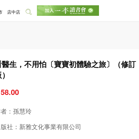
市
店中店
看醫生，不用怕〔寶寶初體驗之旅〕（修訂
版）
 58.00
作者：
孫慧玲
出版社：
新雅文化事業有限公司