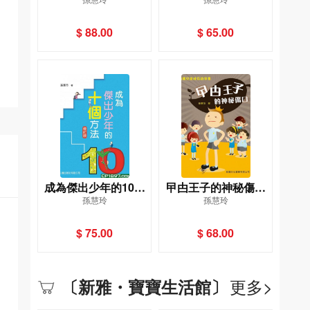
兒這樣教[祖孫教養學
雅兒童成長故事集]
堂]
$ 88.00
$ 65.00
成為傑出少年的10個
曱甴王子的神秘傷口
孫慧玲
孫慧玲
方法(增訂版)
[新雅兒童成長故事集]
$ 75.00
$ 68.00
更多>
〔新雅・寶寶生活館〕