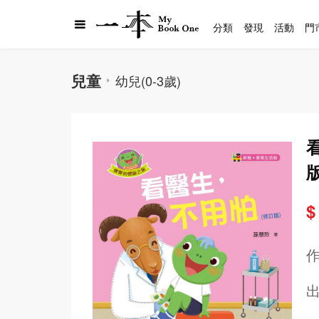
分類
發現
活動
門
兒童
幼兒(0-3歲)
$