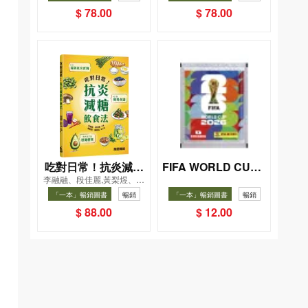
$ 78.00
$ 78.00
吃對日常！抗炎減糖
FIFA WORLD CUP 2
李融融、段佳麗,黃梨煜、顧
026（Sticker pack
飲食法
凱辰
「一本」暢銷圖書
暢銷
「一本」暢銷圖書
暢銷
貼紙包）
$ 88.00
$ 12.00