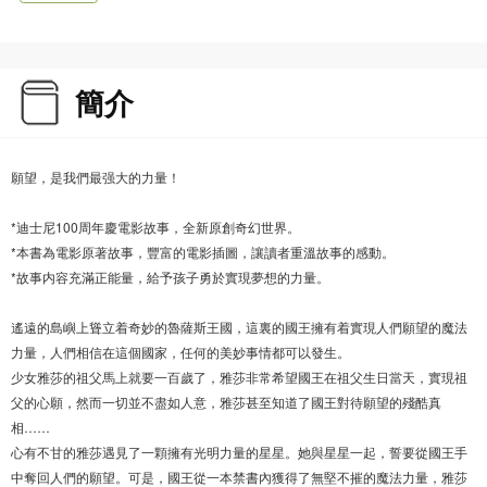
簡介
願望，是我們最强大的力量！
*迪士尼100周年慶電影故事，全新原創奇幻世界。
*本書為電影原著故事，豐富的電影插圖，讓讀者重溫故事的感動。
*故事内容充滿正能量，給予孩子勇於實現夢想的力量。
遙遠的島嶼上聳立着奇妙的魯薩斯王國，這裏的國王擁有着實現人們願望的魔法
力量，人們相信在這個國家，任何的美妙事情都可以發生。
少女雅莎的祖父馬上就要一百歲了，雅莎非常希望國王在祖父生日當天，實現祖
父的心願，然而一切並不盡如人意，雅莎甚至知道了國王對待願望的殘酷真
相……
心有不甘的雅莎遇見了一顆擁有光明力量的星星。她與星星一起，誓要從國王手
中奪回人們的願望。可是，國王從一本禁書內獲得了無堅不摧的魔法力量，雅莎