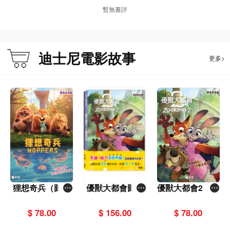
暫無書評
迪士尼電影故事
更多>
狸想奇兵（圖畫
優獸大都會圖畫
優獸大都會2（圖
故事版）
故事版（一套2
畫故事版）
冊）
$ 78.00
$ 156.00
$ 78.00