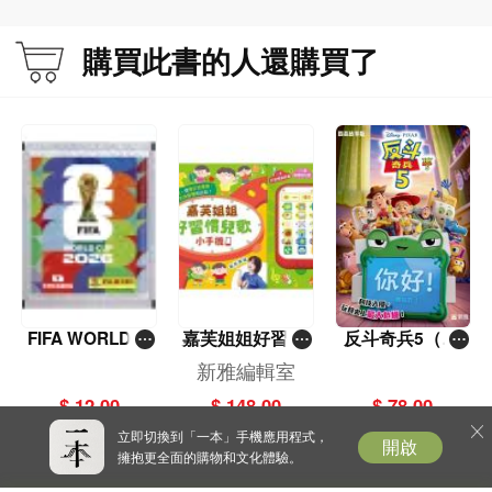
購買此書的人還購買了
FIFA WORLD C
嘉芙姐姐好習慣
反斗奇兵5（圖
UP 2026（Stick
兒歌小手機
畫故事版）
新雅編輯室
er pack 貼紙
$ 12.00
$ 148.00
$ 78.00
包）
立即切換到「一本」手機應用程式，
開啟
擁抱更全面的購物和文化體驗。