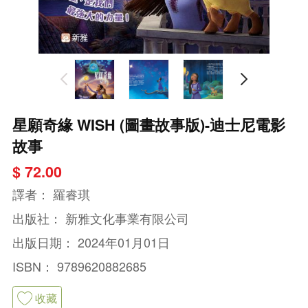
星願奇緣 WISH (圖畫故事版)-迪士尼電影
故事
$ 72.00
譯者：
羅睿琪
出版社：
新雅文化事業有限公司
出版日期：
2024年01月01日
ISBN：
9789620882685
收藏