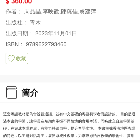
$ 360.00
作者：
周品晶,李映歡,陳蘊佳,虞建萍
出版社：
青木
出版日期：
2023年11月01日
ISBN：
9789622793460
收藏
簡介
這套粵語教材是為會說普通話、並有中文基礎的粵語初學者而設計的。 目的是通
過本書的學習，讓學員在短期內掌握不同情境的實用粵語，同時建立自主學習基
礎，在完成本課程后，有能力持續自學，提升粵語水準。 本書根據香港地區粵語
的特色，以主題對話為主，展開系統性教學，力求兼顧語言教學的學術性、實用