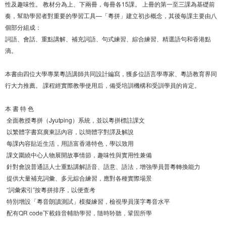
性及趣味性。 教材分為上、下兩冊，每冊各15課。 上冊的第一至三課為基礎前
奏，幫助學習者對重要的學習工具—「粵拼」建立初步概念，其後每課主要由八
個部分組成：
詞語、會話、重點講解、補充詞語、句式練習、綜合練習、精選語句和香港點
滴。
本書由四位大學專業粵語講師共同設計編寫，獲多位語言學專家、粵語教育界同
行大力推薦。 課程經實際教學使用后，備受培訓機構和受訓學員的肯定。
本 書 特 色
全面教授粵拼（Jyutping）系統，並以粵拼標註課文
以繁體字書寫廣東話內容，以簡體字對譯及解說
每課內容貼近生活，用語富香港特色，學以致用
課文圍繞中心人物展開故事情節，趣味性與實用性兼備
針對會說普通話人士重點講解語音、語意、語法，增強學員普粵轉換能力
提供大量補充詞彙、多元綜合練習，應對各種實際場景
“詞彙索引”按粵拼排序，以便查考
特別增設「粵音朗讀測試」模擬練習，檢視學員漢字粵音水平
配有QR code下載錄音輔助學習，隨時聆聽，鞏固所學