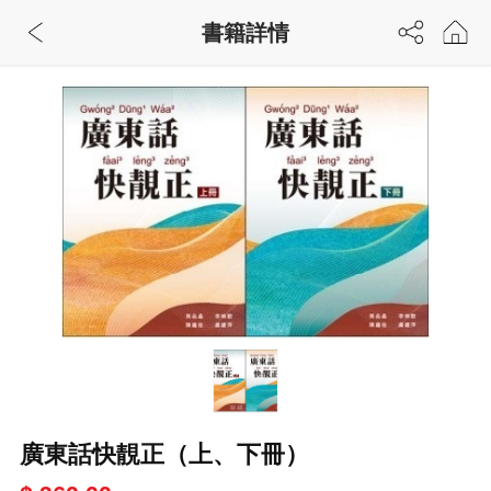
書籍詳情
廣東話快靚正（上、下冊）