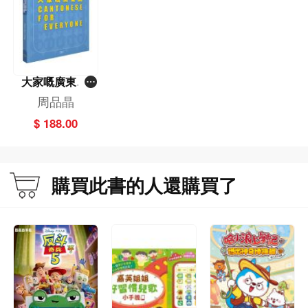
大家嘅廣東話
(第二版)
周品晶
$ 188.00
購買此書的人還購買了