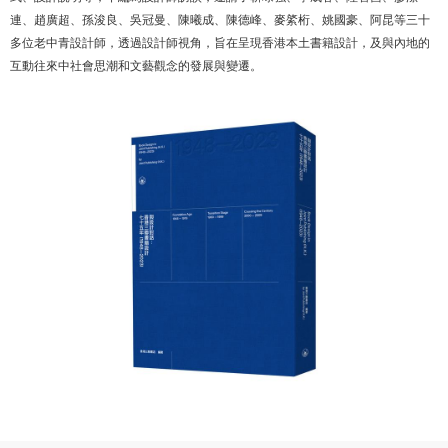
連、趙廣超、孫浚良、吳冠曼、陳曦成、陳德峰、麥綮桁、姚國豪、阿昆等三十
多位老中青設計師，透過設計師視角，旨在呈現香港本土書籍設計，及與內地的
互動往來中社會思潮和文藝觀念的發展與變遷。