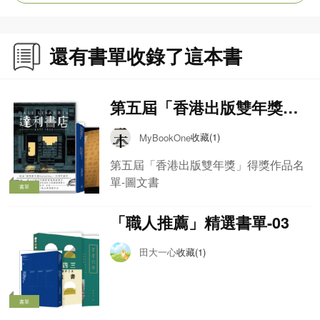
註腳，亦是設計與生活、設計與時代變遷互動的映照與例證。當我
們談論一本書，談論的不僅是圖書本身，亦有美學，亦有人生。
（原文刊於《頭條日報》專欄「在島上讀書」，2024年2月5日。）
還有書單收錄了這本書
第五屆「香港出版雙年獎」
得獎作品名單-圖文書
收藏(1)
MyBookOne
第五屆「香港出版雙年獎」得獎作品名
單-圖文書
書單
「職人推薦」精選書單-03
田大一心
收藏(1)
書單