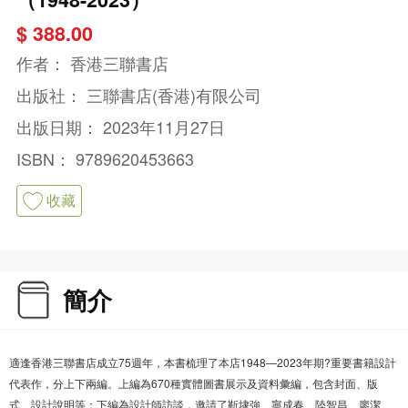
$ 388.00
作者：
香港三聯書店
出版社：
三聯書店(香港)有限公司
出版日期：
2023年11月27日
ISBN：
9789620453663
收藏
簡介
適逢香港三聯書店成立75週年，本書梳理了本店1948—2023年期?重要書籍設計
代表作，分上下兩編。上編為670種實體圖書展示及資料彙編，包含封面、版
式、設計說明等；下編為設計師訪談，邀請了靳埭強、寧成春、陸智昌、廖潔