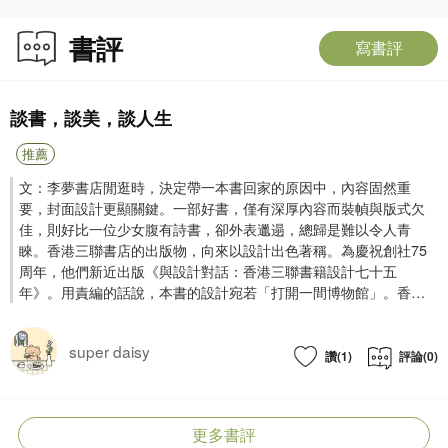
書評
寫書評
談書，談美，談人生
推薦
文：李夢書店閒逛時，決定帶一本書回家的原因中，內容固然重
要，封面設計更顯關鍵。一部好書，僅有深厚內容而裝幀與版式欠
佳，則好比一位少女腹有詩書，卻外表邋遢，總歸是難以令人青
睞。香港三聯書店的出版物，向來以設計出色著稱。為慶祝創社75
周年，他們新近出版《與設計對話：香港三聯書籍設計七十五
年》。用責編的話說，本書的設計宛若「打開一間博物館」。香港
三聯書店75年來出版的670種圖書，在此書中皆有圖文並茂的展示。
為更好呈現圖書質感，責編與設計師們將書籍（其中包括不少1990
super daisy
年代前出版的孤本）重新拍攝，從2000多張圖片中，最終選出1300
讚(1)
評論(0)
張入選本書。書中既有過往精彩書封和版式設計，也有知名設計師
不吝分享心得。靳埭強、寧成春、陸智昌、趙廣超等資深設計師以
及吳冠曼、阿昆等中青代設計才俊，都曾為三聯書籍設計操刀，糅
更多書評
合其各自風格與三聯出版物特色，既為香港出版業的歷史留下生動