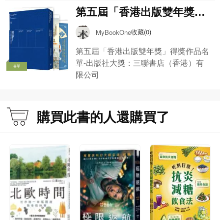
第五屆「香港出版雙年獎」
得獎作品名單-出版社大獎
收藏(0)
MyBookOne
第五屆「香港出版雙年獎」得獎作品名
單-出版社大獎：三聯書店（香港）有
書單
限公司
購買此書的人還購買了