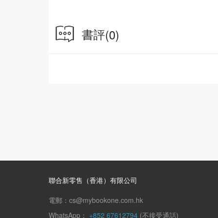
書評
(0)
聯合新零售（香港）有限公司
電郵：cs@mybookone.com.hk
WhatsApp：
+852 67612794
(不接受通話)