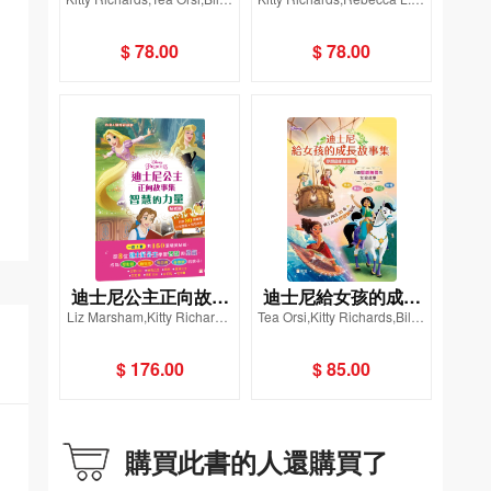
故事集
集-智慧的力量
colion
hmidt,Nicholas Tana
$ 78.00
$ 78.00
迪士尼公主正向故事
迪士尼給女孩的成長
Liz Marsham,Kitty Richards,
Tea Orsi,Kitty Richards,Bill S
集貼紙版套裝（一套2
故事集（夢想啟航貼
Catherine Hapka
colion
冊）
紙版）
$ 176.00
$ 85.00
購買此書的人還購買了