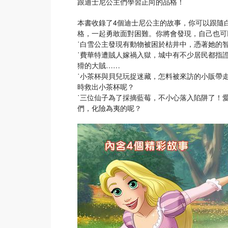
跟迪士尼公主們學習正向的品格！
本書收錄了4個迪士尼公主的故事，你可以跟隨
格，一起勇敢面對困難。你將會發現，自己也可
˙白雪公主發現有動物被困於枯井中，憑著她的
˙費華特遭賊人嫁禍入獄，城中有不少居民都指
猾的大賊……
˙小茶杯與貝兒玩捉迷藏，怎料被來訪的小販帶
時救出小茶杯呢？
˙三位仙子為了採摘藍莓，不小心落入陷阱了！
們，化險為夷的呢？