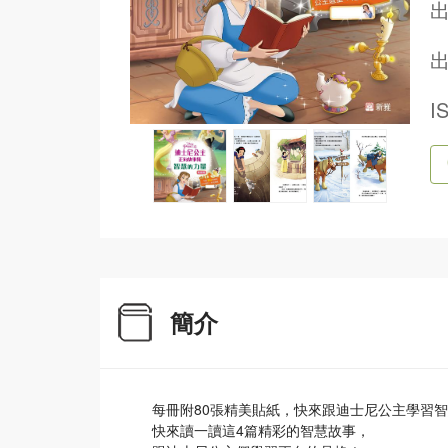
出
I
簡介
每冊附80張精美貼紙，快來跟迪士尼公主學習
快來讀一讀這4篇精彩的智慧故事，