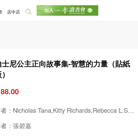
市
店中店
迪士尼公主正向故事集-智慧的力量（貼紙
版）
 88.00
作者：
Nicholas Tana,Kitty Richards,Rebecca L.Sch
idt
譯者：
張碧嘉