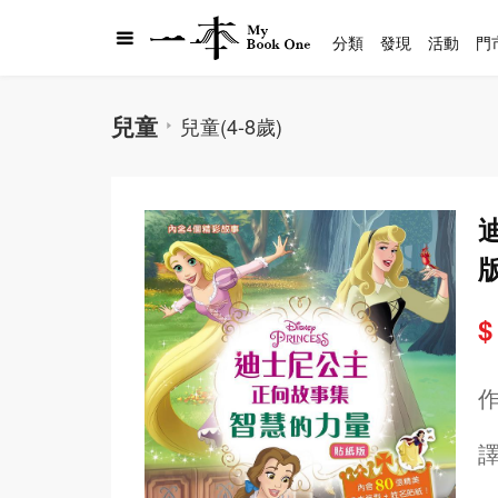
分類
發現
活動
門
兒童
兒童(4-8歲)
$
m