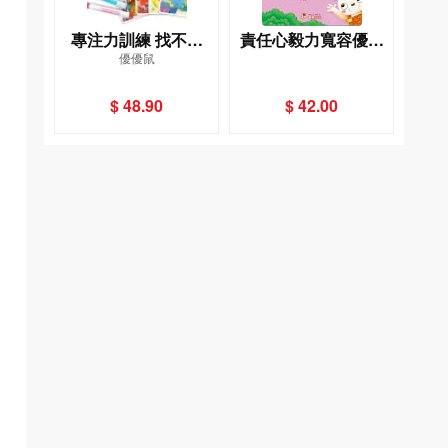
專注力訓練 找不同
責任心毅力寬容優秀
優優鼠
（3~4歲）（內附64
品德故事
個遊戲大圖卡＋2支白
$ 48.90
$ 42.00
板筆＋解答本）