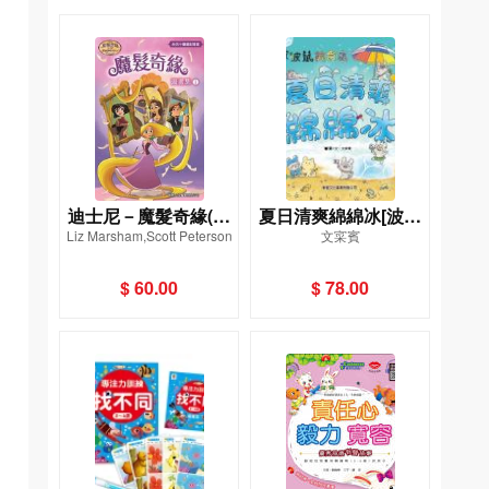
迪士尼－魔髮奇緣(漫
夏日清爽綿綿冰[波波
Liz Marsham,Scott Peterson
文寀賓
畫集) 1
鼠美食團]
$ 60.00
$ 78.00