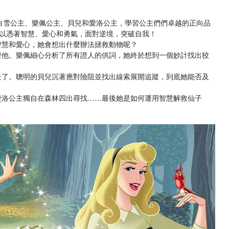
白雪公主、樂佩公主、貝兒和愛洛公主，學習公主們們卓越的正向品
以憑著智慧、愛心和勇氣，面對逆境，突破自我！
智慧和愛心，她會想出什麼辦法拯救動物呢？
證他。樂佩細心分析了所有證人的供詞，她終於想到一個妙計找出狡
走了。聰明的貝兒沉著應對險阻並找出線索展開追蹤，到底她能否及
愛洛公主獨自在森林四出尋找……最後她是如何運用智慧解救仙子