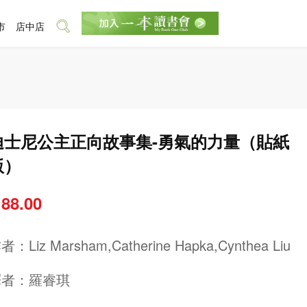
市
店中店
迪士尼公主正向故事集-勇氣的力量（貼紙
版）
 88.00
作者：
Liz Marsham,Catherine Hapka,Cynthea Liu
譯者：
羅睿琪