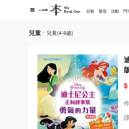
分類
發現
活動
門
兒童
兒童(4-8歲)
$