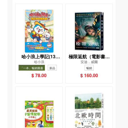
哈小浪上學記(13)
極限返航（電影書衣
哈小浪
安迪．威爾
——逃出神奇博物館
典藏版）（獨家收錄
「一本」暢銷圖書
新品
暢銷
作者訪談）
暢銷
$ 78.00
$ 160.00