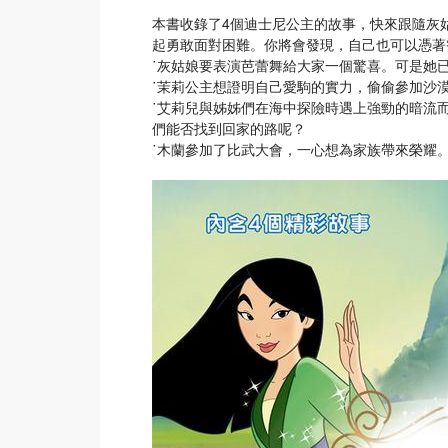
本書收錄了4個迪士尼公主的故事，快來跟隨灰
起勇敢面對困難。你將會發現，自己也可以憑著
˙灰姑娘要表演芭蕾舞給大家一個驚喜。可是她
˙茉莉公主想證明自己愛駒的實力，偷偷參加沙
˙艾莉兒與姊姊們在海中探險時遇上強勁的暗流
們能否找到回家的路呢？
˙木蘭參加了比武大會，一心想為家族帶來榮耀