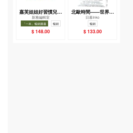
嘉芙姐姐好習慣兒歌
北歐時間——世界第
新雅編輯室
日暮Inko
小手機
一幸福國度教會我的
「一本」暢銷圖書
暢銷
暢銷
事
$ 148.00
$ 133.00