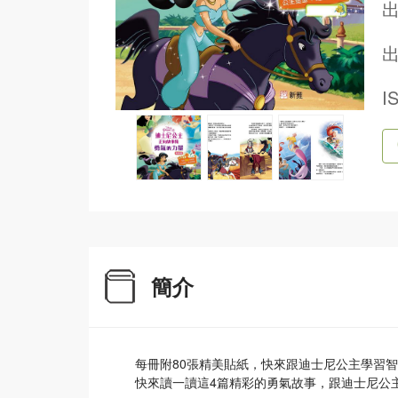
出
I
簡介
每冊附80張精美貼紙，快來跟迪士尼公主學習
快來讀一讀這4篇精彩的勇氣故事，跟迪士尼公