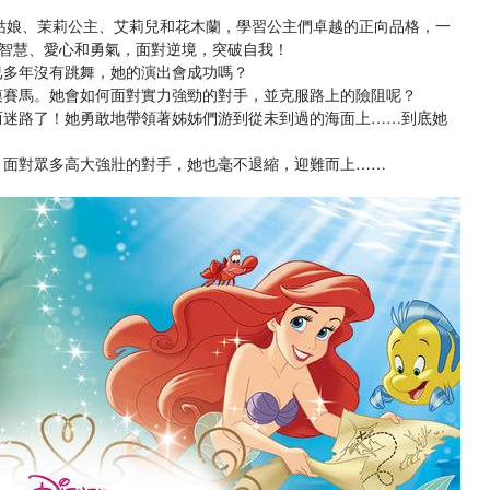
姑娘、茉莉公主、艾莉兒和花木蘭，學習公主們卓越的正向品格，一
智慧、愛心和勇氣，面對逆境，突破自我！
已多年沒有跳舞，她的演出會成功嗎？
漠賽馬。她會如何面對實力強勁的對手，並克服路上的險阻呢？
而迷路了！她勇敢地帶領著姊姊們游到從未到過的海面上……到底她
。面對眾多高大強壯的對手，她也毫不退縮，迎難而上……