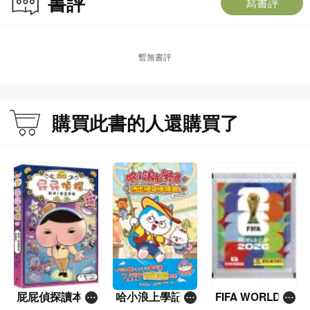
書評
寫書評
暫無書評
購買此書的人還購買了
屁屁偵探讀本(1
哈小浪上學記(1
FIFA WORLD C