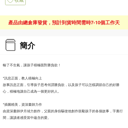
產品由總倉庫發貨，預計到貨時間需時7-10個工作天
簡介
輸了不生氣，讓孩子積極面對勝負欲！
*訊息正面，教人積極向上
故事訊息正面，引導孩子思考何謂勝負欲，以及孩子可以怎樣調節自己的好勝
心，積極地讓自己成為一個更好的人。
*插圖精美，資深畫師力作
由資深畫師伊月傾力創作，父親的身份驅使他創作鼓勵孩子的各個故事，字裏行
間，讓讀者感受當中蘊含的愛。