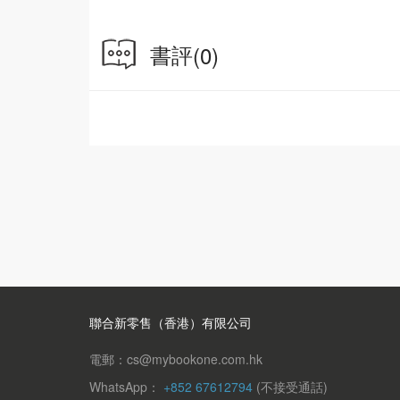
書評
(0)
聯合新零售（香港）有限公司
電郵：cs@mybookone.com.hk
WhatsApp：
+852 67612794
(不接受通話)