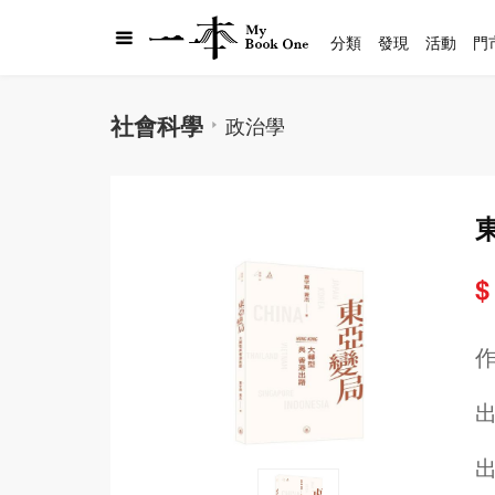
分類
發現
活動
門
社會科學
政治學
$
出