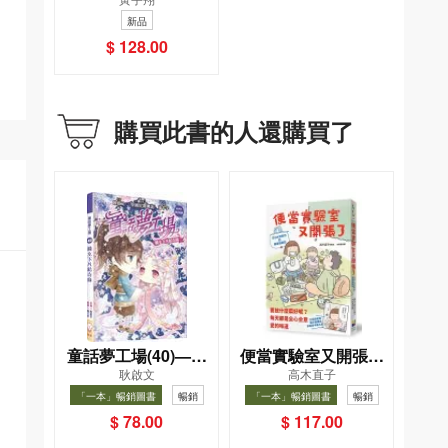
球壇霸權興衰的源代
新品
碼
$ 128.00
購買此書的人還購買了
童話夢工場(40)——
便當實驗室又開張了
耿啟文
高木直子
織女下凡結奇緣
——日日和特別日的
「一本」暢銷圖書
暢銷
「一本」暢銷圖書
暢銷
菜單挑戰記
$ 78.00
$ 117.00