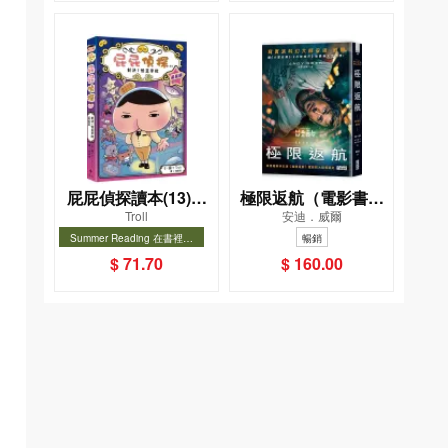
屁屁偵探讀本(13)－
極限返航（電影書衣
Troll
安迪．威爾
－對決！怪盜學院
典藏版）（獨家收錄
Summer Reading 在書裡度
暢銷
（星星篇）
作者訪談）
夏, Cool Down, Read On!-精
暢銷
$ 71.70
$ 160.00
選圖書67折