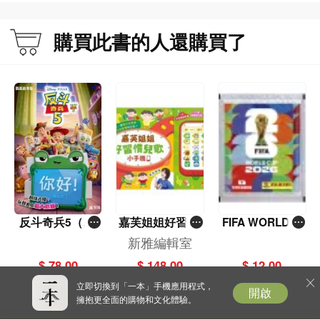
購買此書的人還購買了
反斗奇兵5（圖
嘉芙姐姐好習慣
FIFA WORLD C
畫故事版）
兒歌小手機
UP 2026（Stick
新雅編輯室
er pack 貼紙
$ 78.00
$ 148.00
$ 12.00
包）
立即切換到「一本」手機應用程式，
開啟
擁抱更全面的購物和文化體驗。