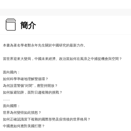
簡介
本書為著名學者鄭永年先生關於中國研究的最新力作。
當世界迎來大變局，中國未來經濟、政治當如何在風浪之中捕捉機會與空間？
面向國內：
如何科學準確地理解雙循環？
為何說需警惕“封閉”，應堅持開放？
如何躲避陷阱，面對日趨複雜的挑戰？
……
面向國際：
世界為何變得如此憤怒？
如何正確認識當下複雜的國際形勢及疫情後的世界格局？
中國應如何應對美國打壓？