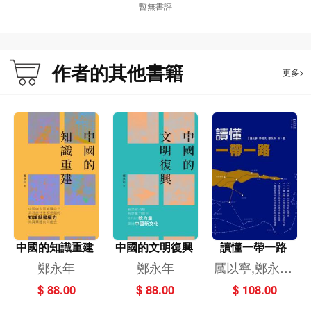
暫無書評
作者的其他書籍
更多>
中國的知識重建
中國的文明復興
讀懂一帶一路
鄭永年
鄭永年
厲以寧,鄭永年,
林毅夫
$ 88.00
$ 88.00
$ 108.00