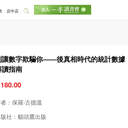
市
店中店
別讓數字欺騙你——後真相時代的統計數據
解讀指南
 180.00
作者：
保羅‧古德溫
出版社：
貓頭鷹出版