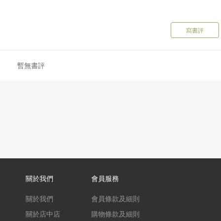
如果有不同數據的比較，基準一樣嗎？提供的論點是不是根本就不合
寫書評
與數據的真相，更有能力看穿那些可疑的科學結論。
暫無書評
關於我們
會員服務
關於我們
會員條款及細則
關於店中店
購物條款及細則