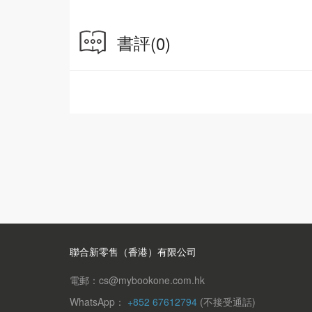
如果是問卷調查，題目設計是不是有引導之嫌？
理？
書評
(0)
在這本沒有任何數學公式的書中，透過了解統計
聯合新零售（香港）有限公司
電郵：cs@mybookone.com.hk
WhatsApp：
+852 67612794
(不接受通話)