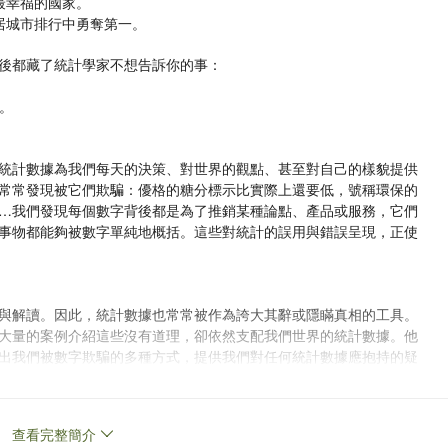
最幸福的國家。
居城市排行中勇奪第一。
後都藏了統計學家不想告訴你的事：
。
統計數據為我們每天的決策、對世界的觀點、甚至對自己的樣貌提供
常常發現被它們欺騙：優格的糖分標示比實際上還要低，號稱環保的
…我們發現每個數字背後都是為了推銷某種論點、產品或服務，它們
事物都能夠被數字單純地概括。這些對統計的誤用與錯誤呈現，正使
與解讀。因此，統計數據也常常被作為誇大其辭或隱瞞真相的工具。
大量的案例介紹這些沒有道理，卻依然支配我們世界的統計數據。他
出我們被數字欺騙的多種方式，提供我們對任何統計數據應抱持的疑
想用這些數字告訴我們，又想隱瞞我們什麼？在這些數字計算的過程
查看完整簡介
的調查是怎麼進行的？對整體有代表性嗎？取樣的範圍會不會太小？