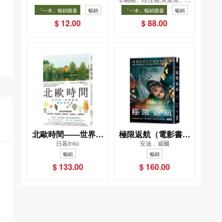
026（Sticker pack
飲食法
凱辰
「一本」暢銷圖書
暢銷
「一本」暢銷圖書
暢銷
貼紙包）
$ 12.00
$ 88.00
北歐時間——世界第
極限返航（電影書衣
日暮Inko
安迪．威爾
一幸福國度教會我的
典藏版）（獨家收錄
暢銷
暢銷
事
作者訪談）
$ 133.00
$ 160.00