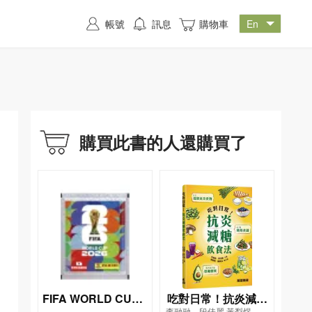
帳號
訊息
購物車
購買此書的人還購買了
FIFA WORLD CUP 2
吃對日常！抗炎減糖
李融融、段佳麗,黃梨煜、顧