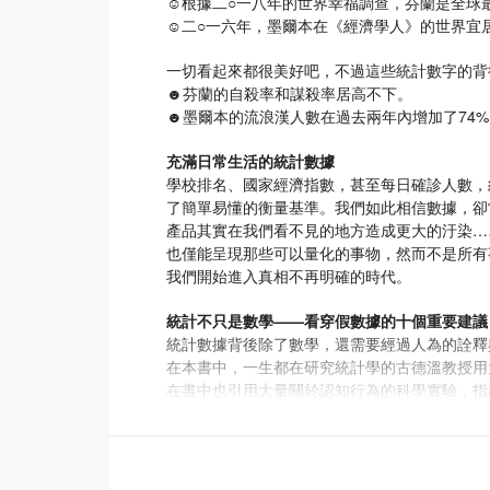
☺根據二○一八年的世界幸福調查，芬蘭是全球
☺二○一六年，墨爾本在《經濟學人》的世界宜
一切看起來都很美好吧，不過這些統計數字的背
☻芬蘭的自殺率和謀殺率居高不下。
☻墨爾本的流浪漢人數在過去兩年內增加了74%
充滿日常生活的統計數據
學校排名、國家經濟指數，甚至每日確診人數，
了簡單易懂的衡量基準。我們如此相信數據，卻
產品其實在我們看不見的地方造成更大的汙染…
也僅能呈現那些可以量化的事物，然而不是所有
我們開始進入真相不再明確的時代。
統計不只是數學——看穿假數據的十個重要建議
統計數據背後除了數學，還需要經過人為的詮釋
在本書中，一生都在研究統計學的古德溫教授用
在書中也引用大量關於認知行為的科學實驗，指
問：
產生這些統計數字背後的動機是什麼？統計學家
中有那些數據被捨棄了？要得到統計資料，背後