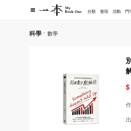
分類
發現
活動
門
科學
數學
$