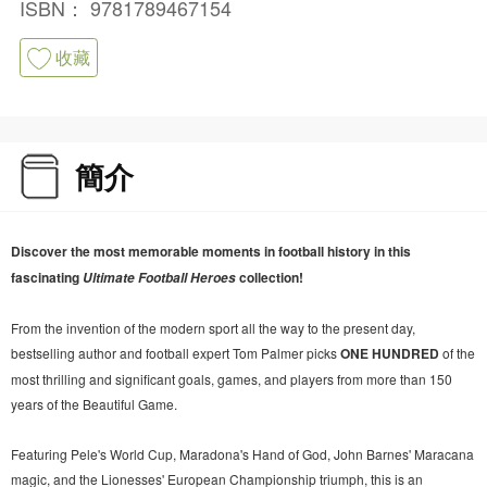
ISBN：
9781789467154
收藏
簡介
Discover the most memorable moments in football history in this
fascinating
collection!
Ultimate Football Heroes
From the invention of the modern sport all the way to the present day,
bestselling author and football expert Tom Palmer picks
ONE HUNDRED
of the
most thrilling and significant goals, games, and players from more than 150
years of the Beautiful Game.
Featuring Pele's World Cup, Maradona's Hand of God, John Barnes' Maracana
magic, and the Lionesses' European Championship triumph, this is an