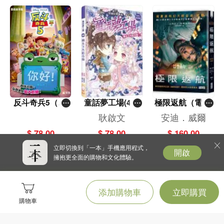
反斗奇兵5（圖
童話夢工場(40)
極限返航（電影
畫故事版）
——織女下凡結
書衣典藏版）
耿啟文
安迪．威爾
奇緣
（獨家收錄作者
$ 78.00
$ 78.00
$ 160.00
訪談）
立即切換到「一本」手機應用程式，
開啟
擁抱更全面的購物和文化體驗。
添加購物車
立即購買
購物車