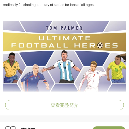
endlessly fascinating treasury of stories for fans of all ages.
查看完整簡介