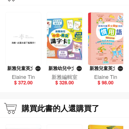
新雅兒童英文圖
新雅幼兒中文．
新雅兒童英文圖
解字典套裝（一
英文識字卡套裝
解字典:慣用語Idi
Elaine Tin
新雅編輯室
Elaine Tin
套4冊：相反詞、
Sun Ya Chinese
oms[新雅．點讀
$ 372.00
$ 328.00
$ 98.00
and English Flas
同義詞、片語動
樂園]
h Cards for Chil
詞、慣用語）[新
dren（新雅．點
雅．點讀樂園]
購買此書的人還購買了
讀樂園）