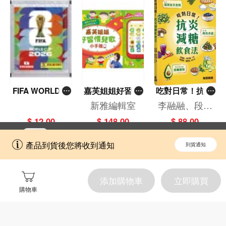
FIFA WORLD C
嘉芙姐姐好習慣
吃對日常！抗炎
UP 2026（Stick
兒歌小手機
減糖飲食法
新雅編輯室
李融融、段佳
er pack 貼紙
麗,黃梨煜、顧
$ 12.00
$ 148.00
$ 88.00
包）
凱辰
立即切換到「一本」手機應用程式，
開啟
產品到貨後您將收到通知
到貨通知
擁抱更全面的購物和文化體驗。
添加購物車
立即購買
購物車