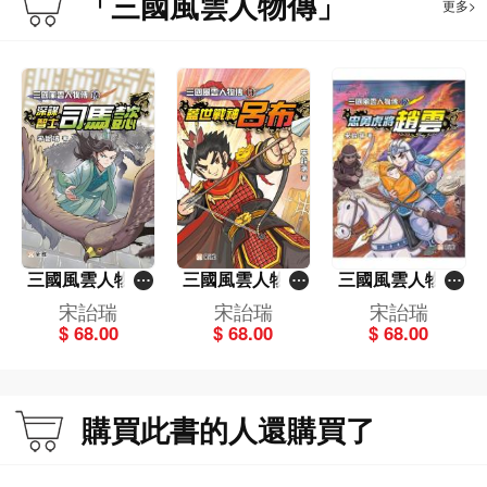
「三國風雲人物傳」
更多>
三國風雲人物傳
三國風雲人物傳
三國風雲人物傳
(14)深謀智士司
(13)蓋世戰神呂
(12)忠勇虎將趙
宋詒瑞
宋詒瑞
宋詒瑞
馬懿
布
雲
$ 68.00
$ 68.00
$ 68.00
購買此書的人還購買了