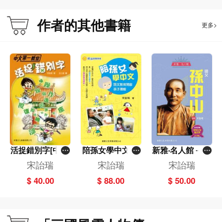
捨？
後來，關羽被交託鎮守荊州的重任，如果荊州一失，劉備的北伐之路便會受到重
作者的其他書籍
更多>
創。立誓力保不失、戰死方休的關羽，最後會迎來怎樣的結局？
活捉錯別字[中文
陪孫女學中文－
新雅‧名人館－國
第一教室]
語文教育開啟孩
父‧孫中山
宋詒瑞
宋詒瑞
宋詒瑞
子潛能[祖孫教養
$ 40.00
$ 88.00
$ 50.00
學堂]