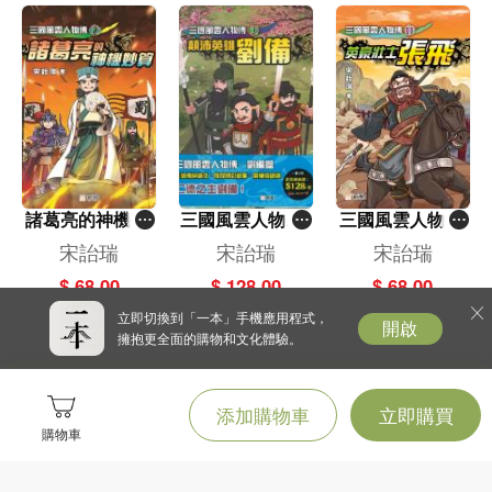
諸葛亮的神機妙
三國風雲人物傳-
三國風雲人物傳
算 (2)[三國風雲
劉備篇套裝（一
(11)英豪壯士張
宋詒瑞
宋詒瑞
宋詒瑞
人物傳]
套2冊）[三國風
飛
$ 68.00
$ 128.00
$ 68.00
雲人物傳]
立即切換到「一本」手機應用程式，
開啟
擁抱更全面的購物和文化體驗。
添加購物車
立即購買
購物車