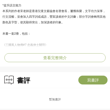
*提升語文能力
本系列的作者宋老師是香港兒童文藝協會名譽會長，屢獲殊榮，文字功力深厚，
行文流暢，並會加入四字詞或成語，豐富讀者的中文詞彙；部分字詞會轉用其他
顏色及字型，使其顯得突出，加深讀者的印象。
本書一套2冊，包括：
《三國風人物傳#7 忠義俠士關羽》
關羽自小聽父親講述家史，忠肝義膽的種子早就在他心裏發芽。他年輕時得罪權
貴，過着逃亡的孤獨日子，直到遇上劉備及張飛，三人結拜為義兄弟，決意同生
查看完整簡介
共死，他總算找到安身之所。
關羽跟隨劉備組織軍隊輾轉征戰，更在討伐董卓之戰中怒斬華雄而嶄露頭角，引
來曹操的青睞想把他招攬到自己陣營。關羽會守住結拜誓言還是會向曹操投誠
書評
呢？
寫書評
《三國風人物傳#8 關羽的顯赫戰功》
關羽過五關斬六將，終於與義兄弟劉備及張飛重逢。為完成大業，劉備找來了年
暫無書評
輕的諸葛亮當軍師，但赤壁大戰在即，這黃毛小子竟對關羽不理不睬？戰敗落荒
而逃的曹操，與關羽狹路相逢，面對曹操昔日恩情與如山軍令，他又該如何取