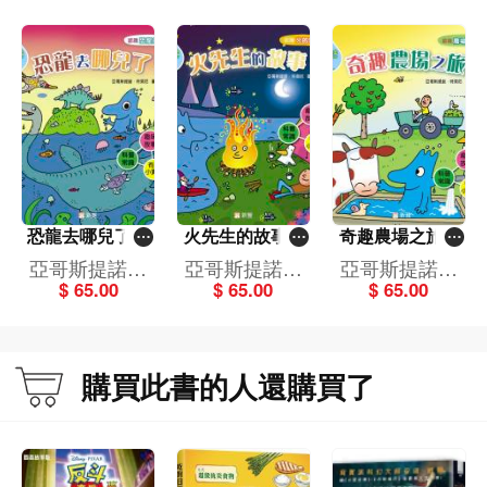
恐龍去哪兒了？
火先生的故事(1
奇趣農場之旅(1
(15)[好奇水先生]
4)[好奇水先生]
3)[好奇水先生]
亞哥斯提諾．
亞哥斯提諾．
亞哥斯提諾．
$ 65.00
$ 65.00
$ 65.00
特萊尼
特萊尼
特萊尼
購買此書的人還購買了