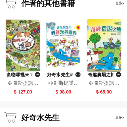
作者的其他書籍
更多>
食物哪裡來？美
好奇水先生科普
奇趣農場之旅(1
食旅行團出發！
漢英圖典Mr Wat
3)[好奇水先生]
亞哥斯提諾．
亞哥斯提諾．
亞哥斯提諾．
（新版）（精）
er's Science Pi
特萊尼
特萊尼
特萊尼
$ 127.00
$ 98.00
$ 65.00
cture Dictionary
[好奇水先生]
好奇水先生
更多>