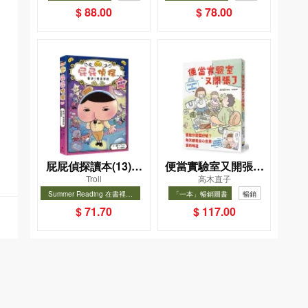
暢銷
$ 88.00
$ 78.00
屁屁偵探讀本(13)－
便當實驗室又開張了
Troll
高木直子
－對決！怪盜學院
——日日和特別日的
Summer Reading 在書裡度
「一本」暢銷圖書
暢銷
（星星篇）
菜單挑戰記
夏, Cool Down, Read On!-精
暢銷
$ 71.70
$ 117.00
選圖書67折