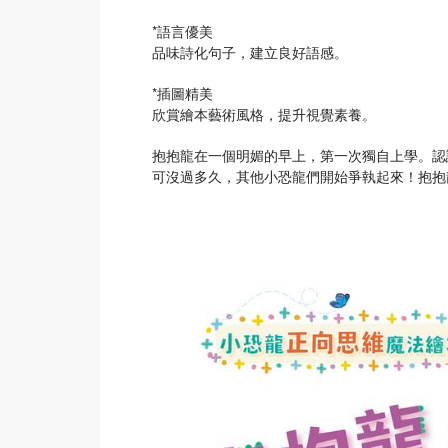
*語言優美
品味詩化句子，建立良好語感。
*插圖精美
欣賞繪本藝術風格，提升視覺素養。
抱抱龍在一個明媚的早上，第一次獨自上學。認
可沒過多久，其他小恐龍們開始爭執起來！抱抱