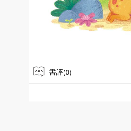
書評
(0)