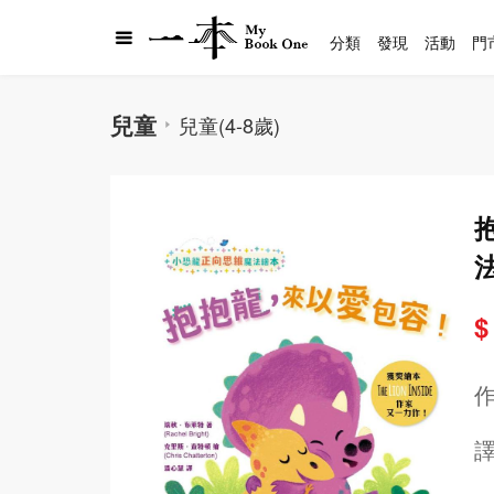
分類
發現
活動
門
兒童
兒童(4-8歲)
$