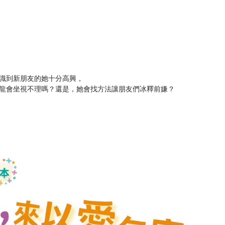
識到新朋友的她十分高興，
龍會坐視不理嗎？還是，她會找方法讓朋友們冰釋前嫌？