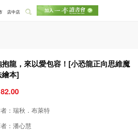
市
店中店
抱抱龍，來以愛包容！[小恐龍正向思維魔
法繪本]
 82.00
作者：
瑞秋．布萊特
譯者：
潘心慧