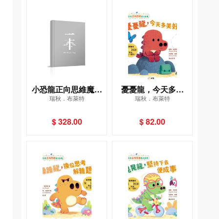
小恐龍正向思維魔法
憂憂龍，今天多美
瑞秋．布萊特
瑞秋．布萊特
繪本套裝(一套4冊)
好！[小恐龍正向思維
魔法繪本]
$ 328.00
$ 82.00