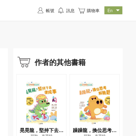
帳號
訊息
購物車
作者的其他書籍
晃晃龍，堅持下去便
躁躁龍，換位思考解
瑞秋．布萊特
瑞秋．布萊特