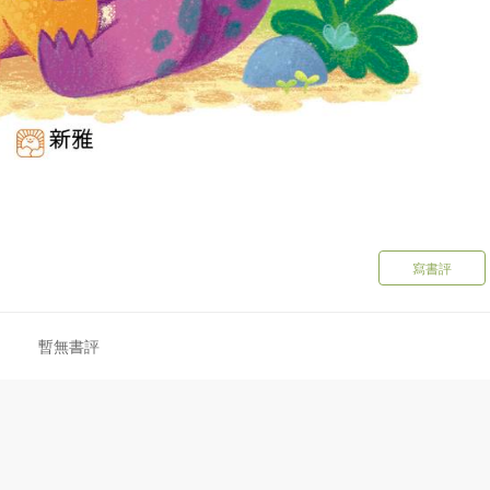
寫書評
暫無書評