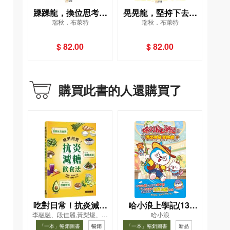
躁躁龍，換位思考解
晃晃龍，堅持下去便
瑞秋．布萊特
瑞秋．布萊特
難題！[小恐龍正向思
成事！[小恐龍正向思
維魔法繪本]
維魔法繪本]
$ 82.00
$ 82.00
購買此書的人還購買了
吃對日常！抗炎減糖
哈小浪上學記(13)
李融融、段佳麗,黃梨煜、顧
哈小浪
飲食法
——逃出神奇博物館
凱辰
「一本」暢銷圖書
暢銷
「一本」暢銷圖書
新品