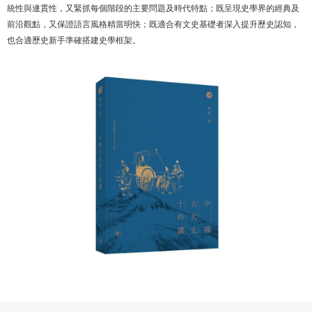
統性與連貫性，又緊抓每個階段的主要問題及時代特點；既呈現史學界的經典及
前沿觀點，又保證語言風格精當明快；既適合有文史基礎者深入提升歷史認知，
也合適歷史新手準確搭建史學框架。