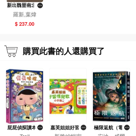
新出魏晉南北朝
墓誌疏證（修訂
羅新,葉煒
本）（精）
$ 237.00
購買此書的人還購買了
屁屁偵探讀本(1
嘉芙姐姐好習慣
極限返航（電影
3)－－對決！怪
兒歌小手機
書衣典藏版）