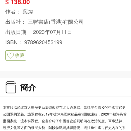
$ 138.00
作者：
葉煒
出版社：
三聯書店(香港)有限公司
出版日期：
2023年07月11日
ISBN：
9789620453199
收藏
簡介
本書脫胎於北京大學歷史系葉煒教授在北大通選課、慕課平台講授的中國古代史
公開課的講義。該課程在2019年被評為國家精品在?開放課程，2020年被評為首
批國家級一流本科課程。全書介紹了中國從史前到明清在政治制度、軍事法律、
經濟文化等方面的發展大勢、階段特點與具體情況。既注重中國古代史內在的系