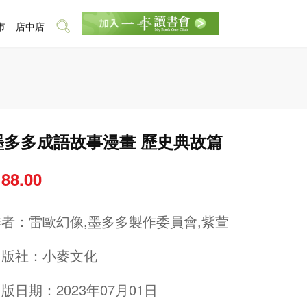
市
店中店
墨多多成語故事漫畫 歷史典故篇
 88.00
作者：
雷歐幻像,墨多多製作委員會,紫萱
出版社：
小麥文化
版日期：2023年07月01日