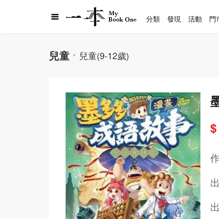
分類
發現
活動
門
兒童
兒童(9-12歲)
$
出