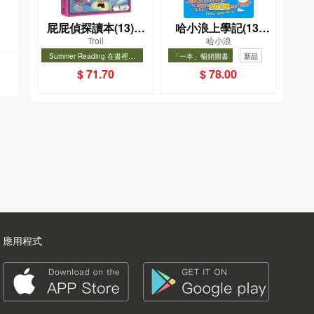
屁屁偵探讀本(13)－
哈小浪上學記(13)
Troll
哈小浪
－對決！怪盜學院
——逃出神奇博物館
Summer Reading 在書裡度
「一本」暢銷圖書
新品
（星星篇）
夏, Cool Down, Read On!-精
暢銷
暢銷
$ 71.70
$ 78.00
選圖書67折
應用程式