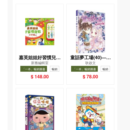
嘉芙姐姐好習慣兒歌
童話夢工場(40)——
新雅編輯室
耿啟文
小手機
織女下凡結奇緣
「一本」暢銷圖書
暢銷
「一本」暢銷圖書
暢銷
$ 148.00
$ 78.00