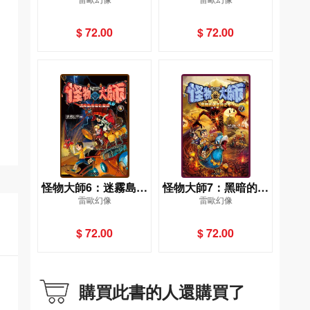
的斷齒迷蹤
的死亡珍獸宴
$ 72.00
$ 72.00
怪物大師6：迷霧島的
怪物大師7：黑暗的破
雷歐幻像
雷歐幻像
復仇遊戲
壞神之甲
$ 72.00
$ 72.00
購買此書的人還購買了