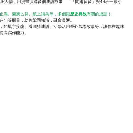
IP人物，用漫畫演繹多個成語故事——「問題多多」與4B班一眾小
止渴、圖窮匕見、紙上談兵等，多個跟
歷史典故
有關的成語﹗
造句等欄目，助你鞏固知識，融會貫通。
，如填字接龍、看圖猜成語、活學活用番外戲場故事等，讓你在趣味
提高寫作能力。