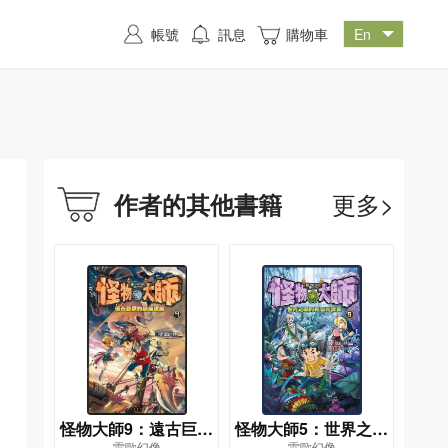
帳號
訊息
購物車
更多>
作者的其他書籍
怪物大師9：遠古巨獸
怪物大師5：世界之巔
雷歐幻像
雷歐幻像