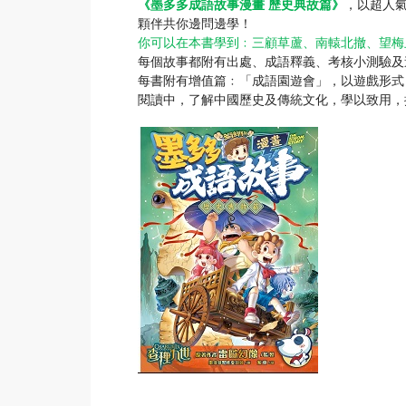
《墨多多成語故事漫畫 歷史典故篇》
，以超人氣
顆伴共你邊問邊學！
你可以在本書學到﹕三顧草蘆、南轅北撤、望梅
每個故事都附有出處、成語釋義、考核小測驗及
每書附有增值篇﹕「成語園遊會」，以遊戲形式
閱讀中，了解中國歷史及傳統文化，學以致用，