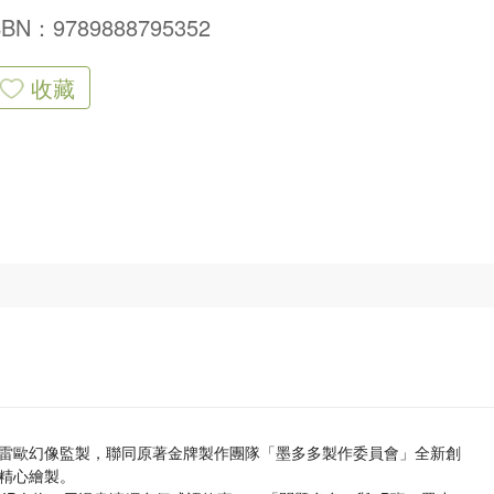
SBN：9789888795352
收藏
雷歐幻像監製，聯同原著金牌製作團隊「墨多多製作委員會」全新創
精心繪製。