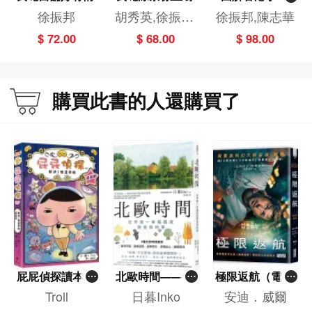
（最新修訂版）
徐振邦
胡秀英,徐振邦,
徐振邦,陳志華
關麗珊
$ 72.00
$ 68.00
$ 98.00
購買此書的人還購買了
屁屁偵探讀本(1
北歐時間——世
極限返航（電影
3)－－對決！怪
界第一幸福國度
書衣典藏版）
Troll
日暮Inko
安迪．威爾
盜學院（星星
教會我的事
（獨家收錄作者