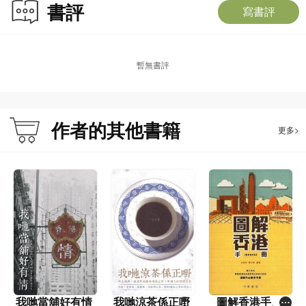
書評
寫書評
暫無書評
作者的其他書籍
更多>
我哋當舖好有情
我哋涼茶係正嘢
圖解香港手冊