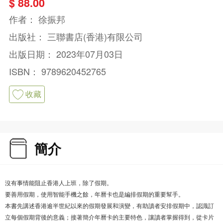
$ 88.00
作者：
徐振邦
出版社：
三聯書店(香港)有限公司
出版日期：
2023年07月03日
ISBN：
9789620452765
收藏
簡介
沒有事情能阻止香港人上班，除了假期。
要善用假期，使用智能手機之餘，年曆卡也是編排假期的重要幫手。
本書先講述香港逾半世紀以來的假期發展和演變，有助讀者安排假期中，認識訂
立每個假期背後的意義；接著簡介年曆卡的主要特色，讓讀者掌握得到，從卡片