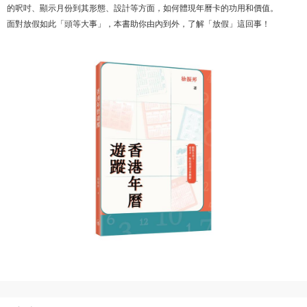
的呎吋、顯示月份到其形態、設計等方面，如何體現年曆卡的功用和價值。
面對放假如此「頭等大事」，本書助你由內到外，了解「放假」這回事！