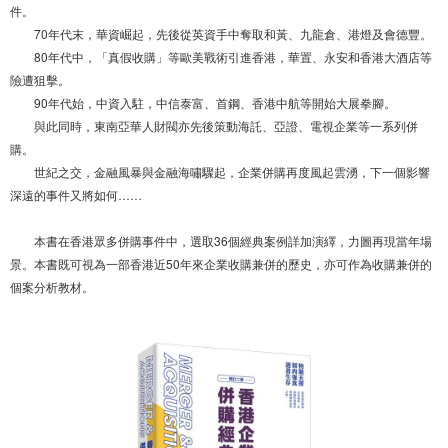
件。
70年代末，華資崛起，先後從英資手中奪取和黃、九龍倉、港燈及會德豐。
80年代中，「真假收購」等歐美戰術引進香港，華置、永安和香港大酒店等
險遭狙擊。
90年代始，中資入駐，中信泰富、首鋼、香港中航等開始大展拳腳。
與此同時，東南亞華人財閥亦先後策動海託、亞證、電視企業等一系列併
購。
世紀之交，金融風暴與金融海嘯驟起，企業併購再度風起雲湧，下一個影響
深遠的事件又將如何……
本書在香港眾多併購事件中，選取36個經典案例詳加演繹，力圖再現當年場
景。本書既可視為一部香港近50年來企業收購兼併的歷史，亦可作為收購兼併的
個案分析教材。