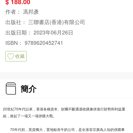
$ 188.00
作者：
馮邦彥
出版社：
三聯書店(香港)有限公司
出版日期：
2023年06月26日
ISBN：
9789620452741
收藏
簡介
20世紀70年代以來，香港各種資本、財團不斷通過收購兼併進行財勢和利益重
組，掀起了一場又一場併購大戰。
70年代初，英資獨大，置地鯨吞牛奶公司，是全港首宗廣為人知的併購事