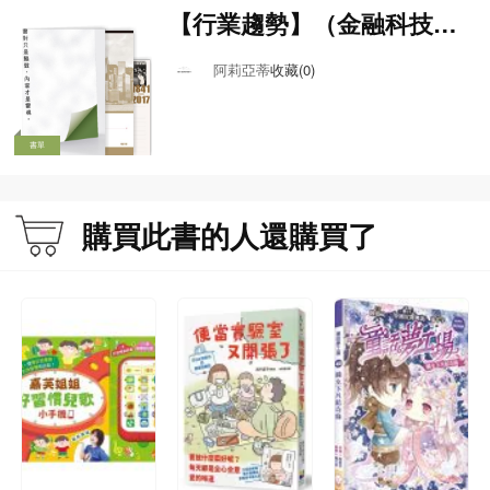
【行業趨勢】（金融科技、
商業經管類）
阿莉亞蒂
收藏(0)
書單
購買此書的人還購買了