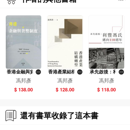
香港金融與貨幣
香港產業結構轉
承先啟後：利豐
制度
型
馮氏邁向110週
馮邦彥
馮邦彥
馮邦彥
年
$ 138.00
$ 128.00
$ 118.00
還有書單收錄了這本書