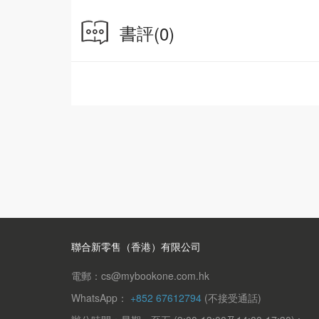
書評
(0)
聯合新零售（香港）有限公司
電郵：cs@mybookone.com.hk
WhatsApp：
+852 67612794
(不接受通話)