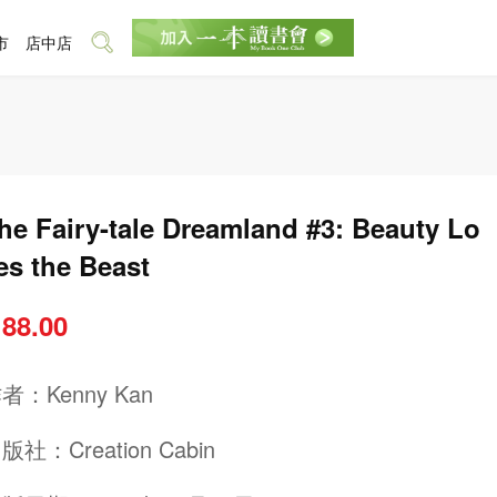
市
店中店
he Fairy-tale Dreamland #3: Beauty Lo
es the Beast
 88.00
作者：
Kenny Kan
出版社：
Creation Cabin