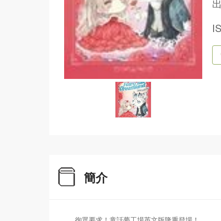
出
I
簡介
徇眾要求！童話夢工場英文版隆重登場！