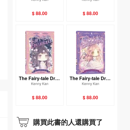
mland #1: The Magi
mland #2: The Snow
cal Alice
Princess
$ 88.00
$ 88.00
The Fairy-tale Drea
The Fairy-tale Drea
Kenny Kan
Kenny Kan
mland #4: The Lege
mland #5: The Glass
nd of Mulan
Slipper Princess
$ 88.00
$ 88.00
購買此書的人還購買了