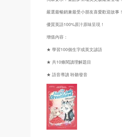
嚴選最暢銷兼最受小朋友喜愛歡迎故事！
優質英語100%原汁原味呈現！
增值內容：
★ 學習100個生字或英文諺語
★ 共10條閱讀理解題目
★ 語音導讀 聆聽發音