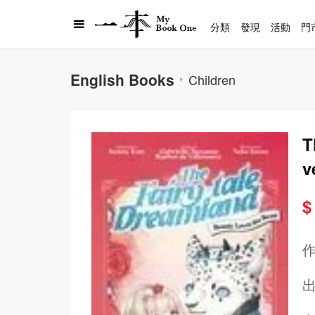
分類
發現
活動
門
English Books
Children
T
v
$