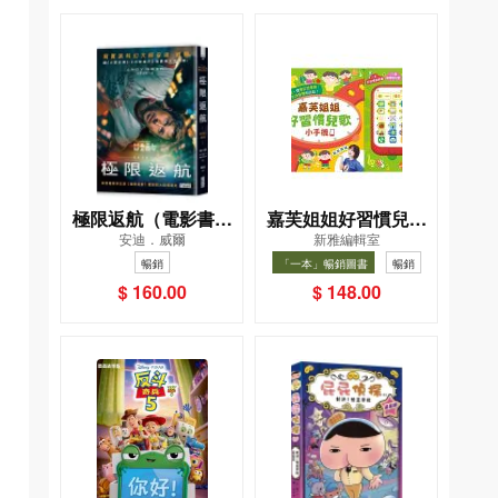
極限返航（電影書衣
嘉芙姐姐好習慣兒歌
安迪．威爾
新雅編輯室
典藏版）（獨家收錄
小手機
暢銷
「一本」暢銷圖書
暢銷
作者訪談）
$ 160.00
$ 148.00