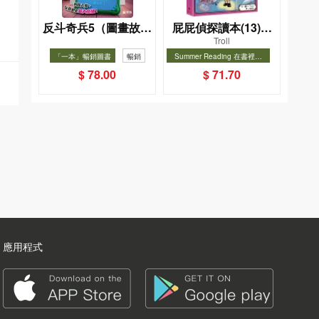
反斗奇兵5（圖畫故事
屁屁偵探讀本(13)－
Troll
版）
－對決！怪盜學院
「一本」暢銷圖書
暢銷
Summer Reading 在書裡度
（星星篇）
夏, Cool Down, Read On!-精
暢銷
$ 78.00
$ 71.70
選圖書67折
應用程式