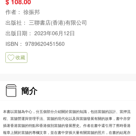
$ 108.00
作者：
徐振邦
出版社：
三聯書店(香港)有限公司
出版日期：
2023年06月12日
ISBN：
9789620451560
收藏
簡介
本書以當舖為中心，分五個部分介紹關於當舖的知識，包括當舖的設計、當押流
程、當舖營運與管理手法、當舖的現代化以及與當舖發展有關的故事，書中亦穿
插著香港當舖的特點和香港個別當舖的發展歷史。作者在書中還引用了舊時香港
報章上關於當舖的專欄文章，並在書中穿插大量有關當舖的照片，在書的結尾亦