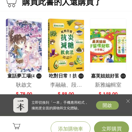
購買此書的人還購買了
透過觀察，對當地的過去與未來產生多
一點的理解與好奇，引發多一點的思索
與感受。在路上，不僅可以看到讓人驚
歎的絕佳風景，還能認識這片土地的文
化底蘊，是一趟真正的身心靈淨化之
旅。
童話夢工場(40)
吃對日常！抗炎
嘉芙姐姐好習慣
——織女下凡結
減糖飲食法
兒歌小手機
耿啟文
李融融、段佳
新雅編輯室
奇緣
麗,黃梨煜、顧
$ 78.00
$ 88.00
$ 148.00
凱辰
立即切換到「一本」手機應用程式，
開啟
擁抱更全面的購物和文化體驗。
添加購物車
立即購買