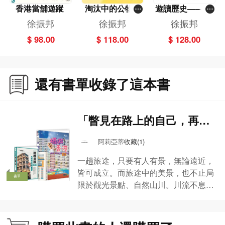
香港當舖遊蹤
淘汰中的公物─
遊讀歷史——郊
─電話亭
遊上的香港歷史
徐振邦
徐振邦
徐振邦
課
$ 98.00
$ 118.00
$ 128.00
還有書單收錄了這本書
「瞥見在路上的自己，再定
義旅行的意義」
阿莉亞蒂
收藏(1)
一趟旅途，只要有人有景，無論遠近，
皆可成立。而旅途中的美景，也不止局
書單
限於觀光景點、自然山川。川流不息的
城市街道，新舊交錯的建築物，那怕是
再尋常不過的巷弄與路人，都可以成為
鏡頭之下、甚至刻在心底的萬般風景。