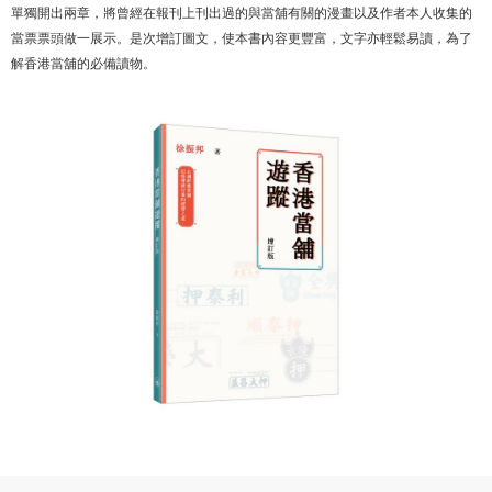
單獨開出兩章，將曾經在報刊上刊出過的與當舖有關的漫畫以及作者本人收集的
當票票頭做一展示。是次增訂圖文，使本書內容更豐富，文字亦輕鬆易讀，為了
解香港當舖的必備讀物。