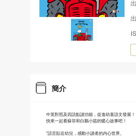
出
I
簡介
中英對照及四語點讀功能，促進幼童語文發展！
快來一起看蘇菲和白鵝小菇的暖心故事吧！
*語言貼近幼兒，感動小讀者的内心世界。