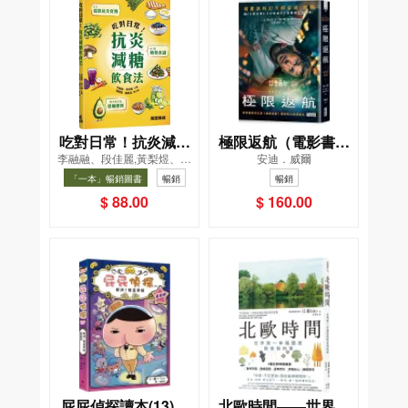
吃對日常！抗炎減糖
極限返航（電影書衣
李融融、段佳麗,黃梨煜、顧
安迪．威爾
飲食法
典藏版）（獨家收錄
凱辰
「一本」暢銷圖書
暢銷
暢銷
作者訪談）
$ 88.00
$ 160.00
屁屁偵探讀本(13)－
北歐時間——世界第