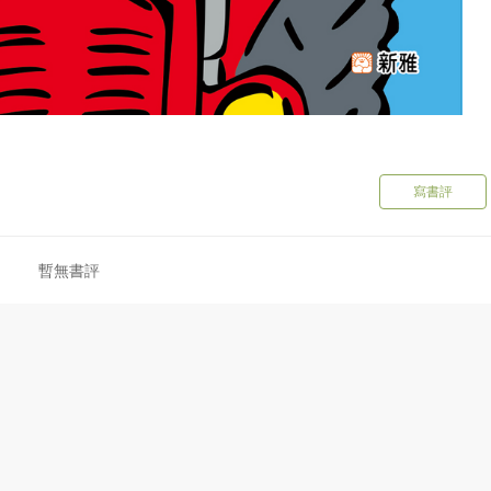
寫書評
暫無書評