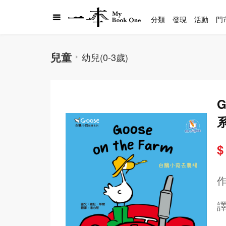
分類
發現
活動
門
兒童
幼兒(0-3歲)
G
$