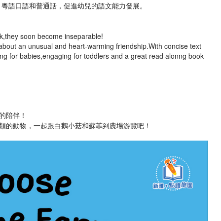
、粵語口語和普通話，促進幼兒的語文能力發展。
rk,they soon become inseparable!
 about an unusual and heart-warming friendship.With concise text
lating for babies,engaging for toddlers and a great read alonng book
的陪伴！
類的動物，一起跟白鵝小菇和蘇菲到農場游覽吧！