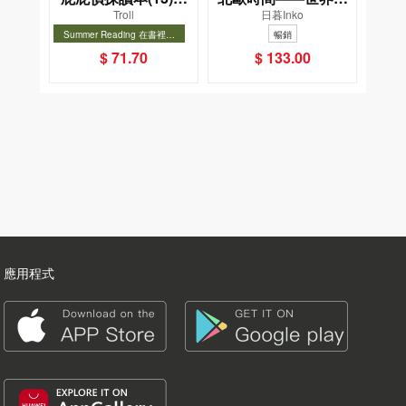
Troll
日暮Inko
－對決！怪盜學院
一幸福國度教會我的
Summer Reading 在書裡度
暢銷
（星星篇）
事
夏, Cool Down, Read On!-精
暢銷
$ 71.70
$ 133.00
選圖書67折
應用程式