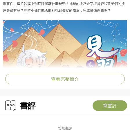
蹤事件。這片沙漠中到底隱藏著什麼秘密？神秘的埃及金字塔是否和孩子們的接
連失蹤有關？見習小仙們能否順利找到失蹤的孩童，完成修煉任務呢？
查看完整簡介
書評
寫書評
暫無書評