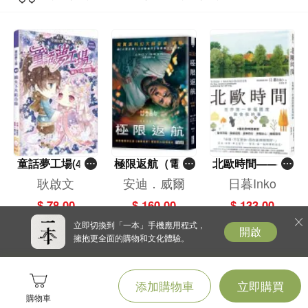
童話夢工場(40)
極限返航（電影
北歐時間——世
——織女下凡結
書衣典藏版）
界第一幸福國度
耿啟文
安迪．威爾
日暮Inko
奇緣
（獨家收錄作者
教會我的事
$ 78.00
$ 160.00
$ 133.00
訪談）
立即切換到「一本」手機應用程式，
開啟
擁抱更全面的購物和文化體驗。
添加購物車
立即購買
購物車