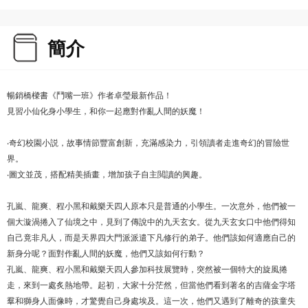
簡介
暢銷橋樑書《鬥嘴一班》作者卓瑩最新作品！
見習小仙化身小學生，和你一起應對作亂人間的妖魔！
‧奇幻校園小説，故事情節豐富創新，充滿感染力，引領讀者走進奇幻的冒險世
界。
‧圖文並茂，搭配精美插畫，增加孩子自主閲讀的興趣。
孔嵐、龍爽、程小黑和戴樂天四人原本只是普通的小學生。一次意外，他們被一
個大漩渦捲入了仙境之中，見到了傳說中的九天玄女。從九天玄女口中他們得知
自己竟非凡人，而是天界四大門派派遣下凡修行的弟子。他們該如何適應自己的
新身分呢？面對作亂人間的妖魔，他們又該如何行動？
孔嵐、龍爽、程小黑和戴樂天四人參加科技展覽時，突然被一個特大的旋風捲
走，來到一處炙熱地帶。起初，大家十分茫然，但當他們看到著名的吉薩金字塔
羣和獅身人面像時，才驚覺自己身處埃及。這一次，他們又遇到了離奇的孩童失