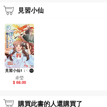
見習小仙
見習小仙1：奇幻
的仙法初現
卓瑩
$ 68.00
購買此書的人還購買了