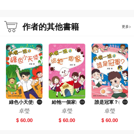
作者的其他書籍
更多>
綠色小天使(7)
給牠一個家(6)
誰是冠軍？(9)
[鬥嘴一班]
[鬥嘴一班]
[鬥嘴一班]
卓瑩
卓瑩
卓瑩
$ 60.00
$ 60.00
$ 60.00