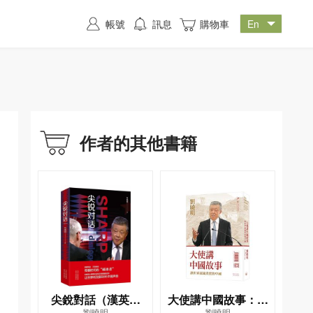
帳號
訊息
購物車
作者的其他書籍
尖銳對話（漢英對
大使講中國故事：讓
劉曉明
劉曉明