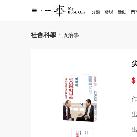
分類
發現
活動
門
社會科學
政治學
$
出