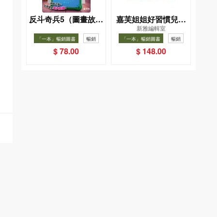
反斗奇兵5（圖畫故事
嘉芙姐姐好習慣兒歌
新雅編輯室
版）
小手機
「一本」暢銷圖書
暢銷
「一本」暢銷圖書
暢銷
$ 78.00
$ 148.00