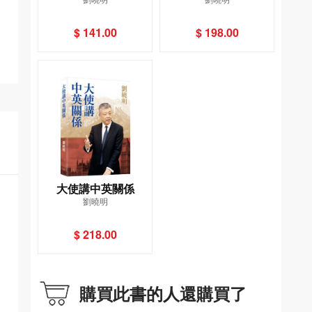
照）
世界認識真實的中國
$ 141.00
$ 198.00
大使講中英關係
劉曉明
$ 218.00
購買此書的人還購買了