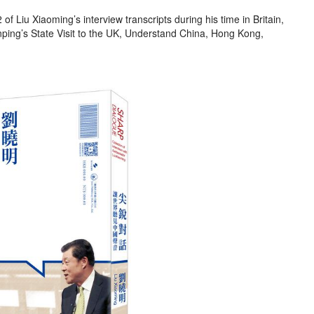
 of Liu Xiaoming’s interview transcripts during his time in Britain,
Jinping’s State Visit to the UK, Understand China, Hong Kong,