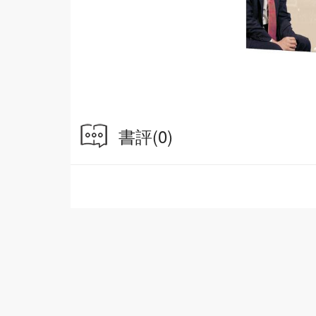
書評
(0)