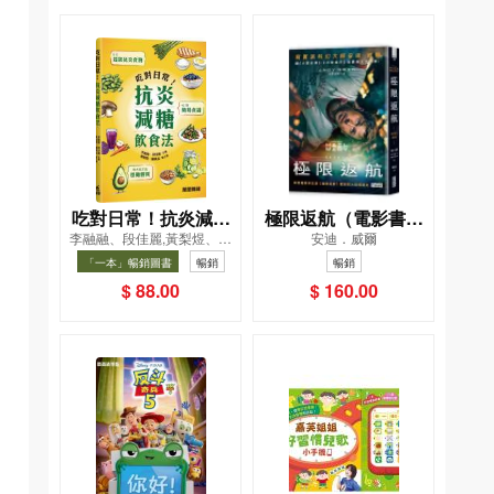
吃對日常！抗炎減糖
極限返航（電影書衣
李融融、段佳麗,黃梨煜、顧
安迪．威爾
飲食法
典藏版）（獨家收錄
凱辰
「一本」暢銷圖書
暢銷
暢銷
作者訪談）
$ 88.00
$ 160.00