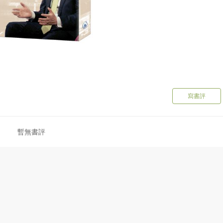
寫書評
暫無書評