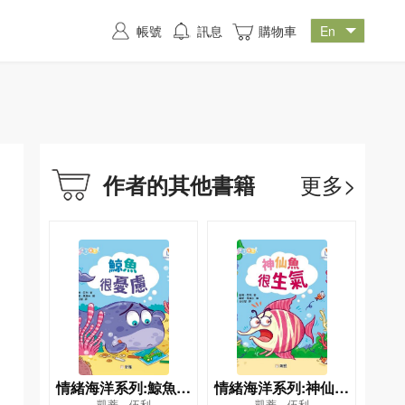
帳號
訊息
購物車
更多>
作者的其他書籍
情緒海洋系列:鯨魚很
情緒海洋系列:神仙魚
凱蒂．伍利
凱蒂．伍利