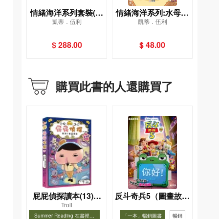
情緒海洋系列套裝(一
情緒海洋系列:水母很
凱蒂．伍利
凱蒂．伍利
套6冊)
妒忌
$ 288.00
$ 48.00
購買此書的人還購買了
屁屁偵探讀本(13)－
反斗奇兵5（圖畫故事
Troll
－對決！怪盜學院
版）
Summer Reading 在書裡度
「一本」暢銷圖書
暢銷