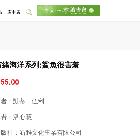
市
店中店
情緒海洋系列:鯊魚很害羞
 55.00
作者：
凱蒂．伍利
譯者：
潘心慧
出版社：
新雅文化事業有限公司