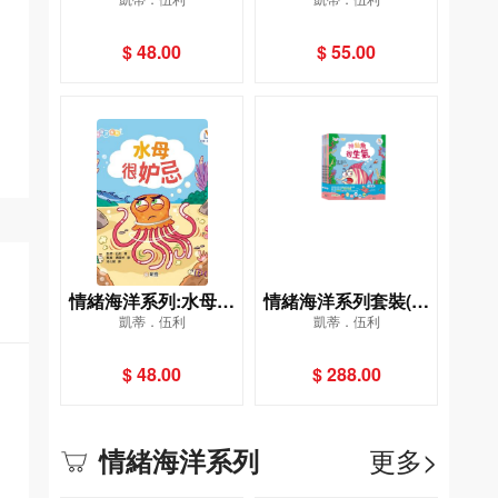
憂慮
很生氣
$ 48.00
$ 55.00
情緒海洋系列:水母很
情緒海洋系列套裝(一
凱蒂．伍利
凱蒂．伍利
妒忌
套6冊)
$ 48.00
$ 288.00
更多>
情緒海洋系列