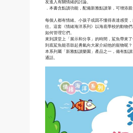
友進入有關情緒的討論。
．本書含點讀功能，配備新雅點讀筆，可增添親
每個人都有情緒。小孩子或因不懂得表達感受，
往。這套《情緒海洋系列》以海底學校的動物們
如何管理它們。
來到課堂上「展示和分享」的時間，鯊魚帶來了
到底鯊魚能否鼓起勇氣向大家介紹他的寵物呢？
本系列屬「新雅點讀樂園」產品之一，備有點讀
通話。