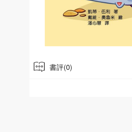
書評
(0)