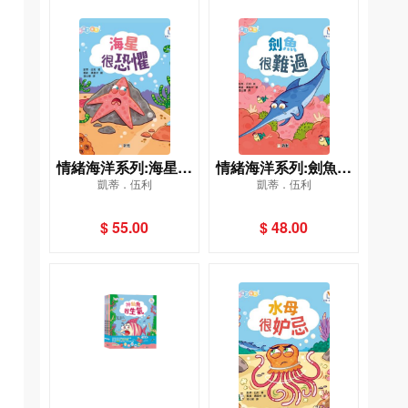
情緒海洋系列:海星很
情緒海洋系列:劍魚很
凱蒂．伍利
凱蒂．伍利
恐懼
難過
$ 55.00
$ 48.00