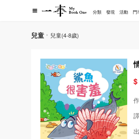
分類
發現
活動
門
兒童
兒童(4-8歲)
$