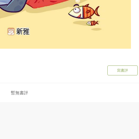
寫書評
暫無書評