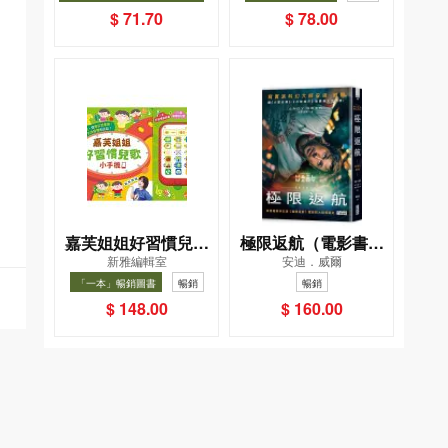
（星星篇）
夏, Cool Down, Read On!-精
暢銷
$ 71.70
$ 78.00
選圖書67折
嘉芙姐姐好習慣兒歌
極限返航（電影書衣
新雅編輯室
安迪．威爾
小手機
典藏版）（獨家收錄
「一本」暢銷圖書
暢銷
暢銷
作者訪談）
$ 148.00
$ 160.00