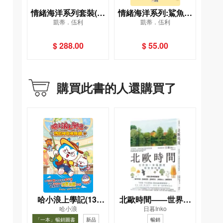
情緒海洋系列套裝(一
情緒海洋系列:鯊魚很
凱蒂．伍利
凱蒂．伍利
套6冊)
害羞
$ 288.00
$ 55.00
購買此書的人還購買了
哈小浪上學記(13)
北歐時間——世界第
哈小浪
日暮Inko
——逃出神奇博物館
一幸福國度教會我的
「一本」暢銷圖書
新品
暢銷