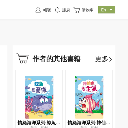
帳號
訊息
購物車
更多>
作者的其他書籍
情緒海洋系列:鯨魚很
情緒海洋系列:神仙魚
凱蒂．伍利
凱蒂．伍利