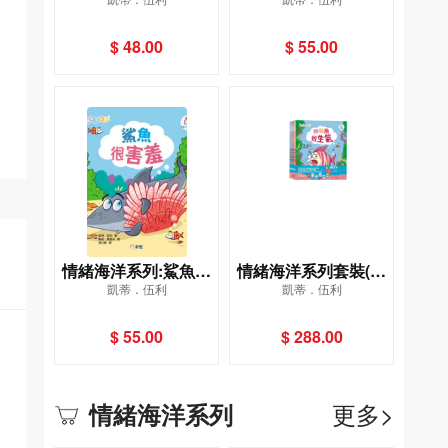
憂慮
很生氣
$ 48.00
$ 55.00
情緒海洋系列:鯊魚很
情緒海洋系列套裝(一
凱蒂．伍利
凱蒂．伍利
害羞
套6冊)
$ 55.00
$ 288.00
更多>
情緒海洋系列