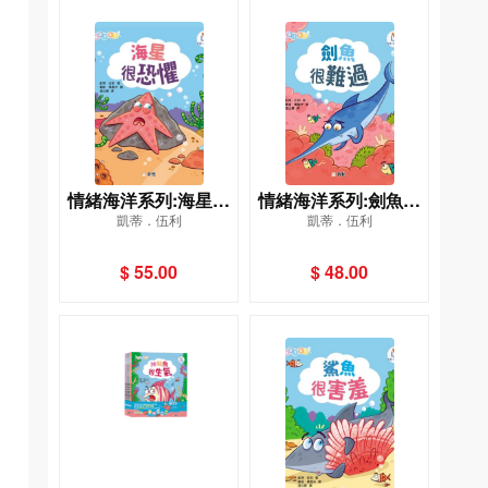
情緒海洋系列:海星很
情緒海洋系列:劍魚很
凱蒂．伍利
凱蒂．伍利
恐懼
難過
$ 55.00
$ 48.00