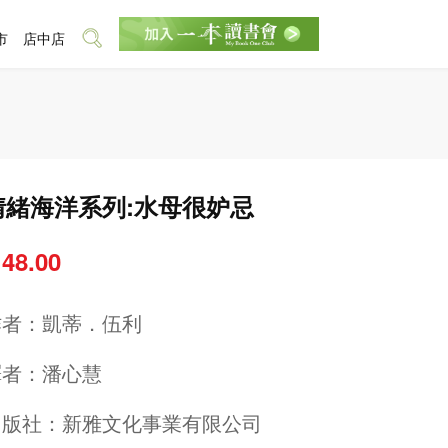
市
店中店
情緒海洋系列:水母很妒忌
 48.00
作者：
凱蒂．伍利
譯者：
潘心慧
出版社：
新雅文化事業有限公司