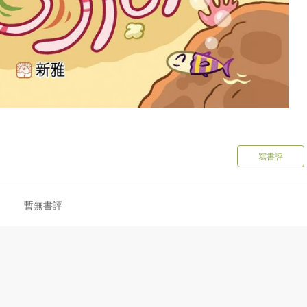
寫書評
暫無書評