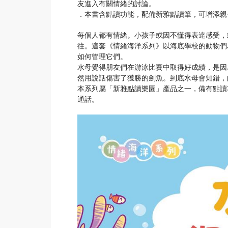
友進入有關情緒的討論。
．本書含點讀功能，配備新雅點讀筆，可增添親
每個人都有情緒。小孩子或因不懂得表達感受，
往。這套《情緒海洋系列》以海底學校的動物們
如何管理它們。
水母覺得朋友們在游泳比賽中取得好成績，是因
然用說話傷害了獲勝的劍魚。到底水母會知錯，
本系列屬「新雅點讀樂園」產品之一，備有點讀
通話。