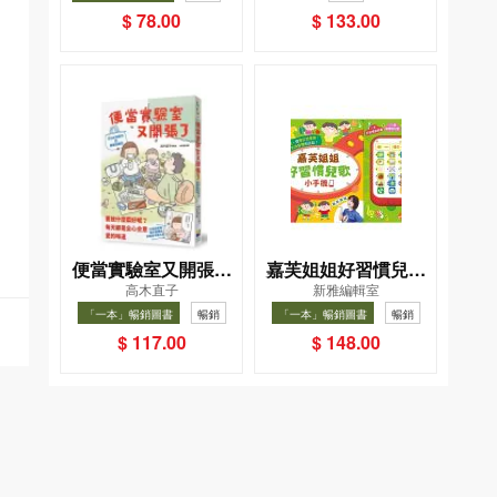
事
暢銷
$ 78.00
$ 133.00
便當實驗室又開張了
嘉芙姐姐好習慣兒歌
高木直子
新雅編輯室
——日日和特別日的
小手機
「一本」暢銷圖書
暢銷
「一本」暢銷圖書
暢銷
菜單挑戰記
$ 117.00
$ 148.00