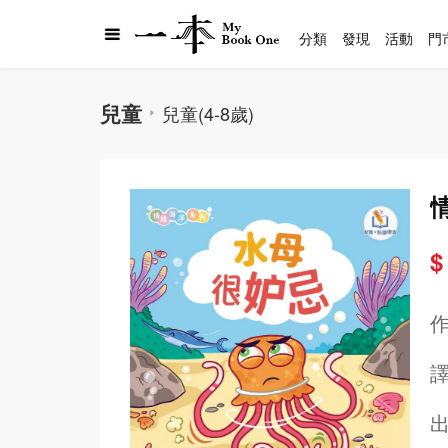
分類
發現
活動
門
兒童
兒童(4-8歲)
$