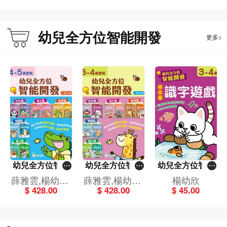
-5歲)
幼兒全方位智能開發
更多>
幼兒全方位智能
幼兒全方位智能
幼兒全方位智能
開發套裝 (4-5歲)
開發套裝 (3-4歲)
開發:中文篇 識字
薛雅雲,楊幼欣,
薛雅雲,楊幼欣,
楊幼欣
（一套10冊）
（一套10冊）
遊戲 (3-4歲)
$ 428.00
$ 428.00
$ 45.00
衞素珊
衞素珊