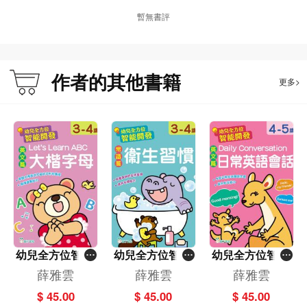
暫無書評
作者的其他書籍
更多>
幼兒全方位智能
幼兒全方位智能
幼兒全方位智能
開發:英文篇 Le
開發:常識篇 衞
開發:英文篇 Dail
薛雅雲
薛雅雲
薛雅雲
t's Learn ABC
生習慣 (3-4歲)
y Conversation
$ 45.00
$ 45.00
$ 45.00
大楷字母 (3-4歲)
日常英語會話 (4