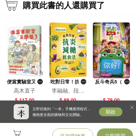
購買此書的人還購買了
便當實驗室又開
吃對日常！抗炎
反斗奇兵5（圖
張了——日日和
減糖飲食法
畫故事版）
高木直子
李融融、段佳
特別日的菜單挑
麗,黃梨煜、顧
$ 117.00
$ 88.00
$ 78.00
戰記
凱辰
立即切換到「一本」手機應用程式，
開啟
擁抱更全面的購物和文化體驗。
添加購物車
立即購買