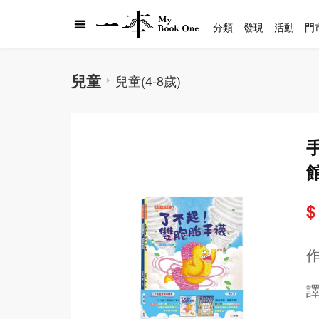
分類
發現
活動
門
兒童
兒童(4-8歲)
館
$