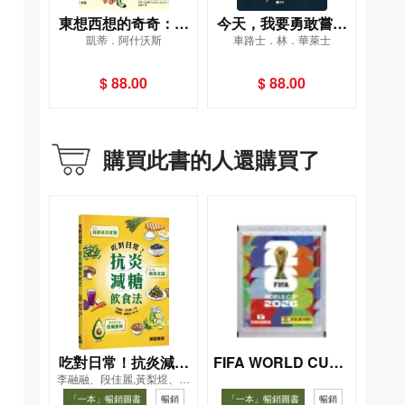
東想西想的奇奇：讓
今天，我要勇敢嘗試
凱蒂．阿什沃斯
車路士．林．華萊士
忙碌的小腦袋學會表
[新雅．繪本館]
達！[新雅．繪本館]
$ 88.00
$ 88.00
購買此書的人還購買了
吃對日常！抗炎減糖
FIFA WORLD CUP 2
李融融、段佳麗,黃梨煜、顧
026（Sticker pack
飲食法
凱辰
「一本」暢銷圖書
暢銷
「一本」暢銷圖書
暢銷
貼紙包）