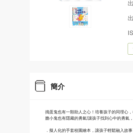
出
I
簡介
搗蛋鬼也有一顆助人之心！培養孩子的同理心，
膽小鬼也有隱藏的勇氣!讓孩子找到心中的勇氣
．擬人化的手套校園繪本，讓孩子輕鬆融入故事